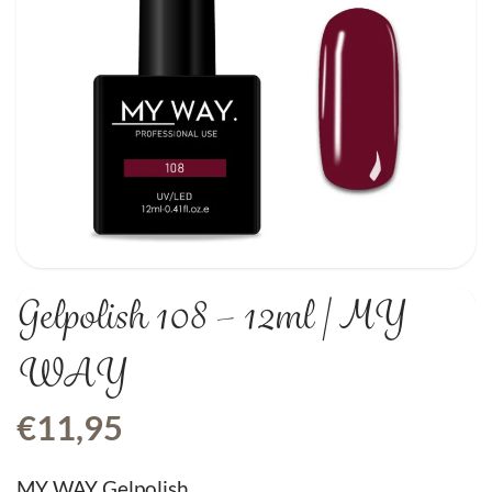
Gelpolish 108 – 12ml | MY
WAY
€
11,95
MY WAY Gelpolish