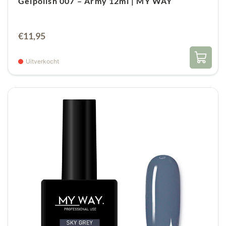
Gelpolish 007 – Army 12ml | MY WAY
€
11,95
Uitverkocht