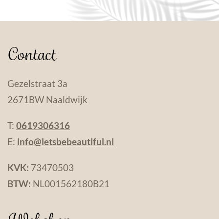
Contact
Gezelstraat 3a
2671BW Naaldwijk
T:
0619306316
E:
info@letsbebeautiful.nl
KVK:
73470503
BTW:
NL001562180B21