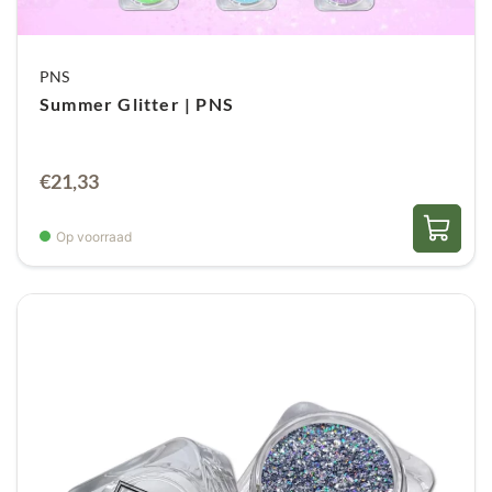
PNS
Summer Glitter | PNS
Oorspronkelijke
Huidige
€
21,33
prijs
prijs
was:
is:
Op voorraad
€23,70.
€21,33.