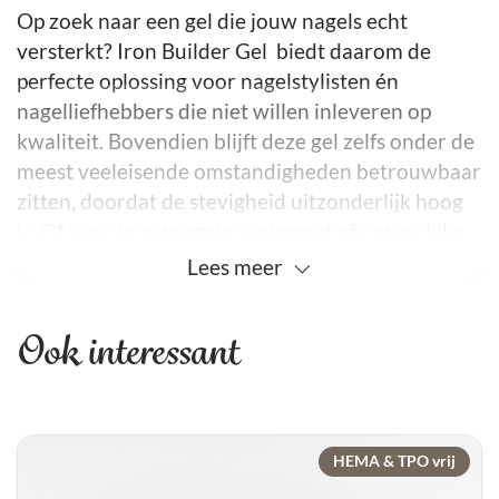
Op zoek naar een gel die jouw nagels echt
versterkt? Iron Builder Gel biedt daarom de
perfecte oplossing voor nagelstylisten én
nagelliefhebbers die niet willen inleveren op
kwaliteit. Bovendien blijft deze gel zelfs onder de
meest veeleisende omstandigheden betrouwbaar
zitten, doordat de stevigheid uitzonderlijk hoog
is. Of je nu kunstnagels aanbrengt of natuurlijke
nagels wilt verstevigen, met Iron Builder Gel ben
Lees
meer
je verzekerd van een professioneel en langdurig
resultaat.
Ook interessant
Daarnaast is het product geschikt voor vrouwen
met broze of beschadigde nagels, zodat ook
zwakke nagels extra bescherming krijgen.
HEMA & TPO vrij
Nauwkeurig en Gemakkelijk Aanbrengen