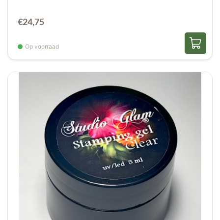
mogelijkheid om zwakke nagels te verstevigen,
anderzijds is het perfect voor het modelleren en
€
24,75
verlengen van nagels. Het product kan
bijvoorbeeld gebruikt worden voor:
Op voorraad
Verstevigen van zwakke nagels
Modelleren van nagels
Verlengen van nagels
Repareren van scheurtjes
Bijbouwen van hoekjes
Het geven van een subtiele kleur aan de
nagels
Bovendien is het een absolute must-have in elke
nagelstudio, aangezien het veelzijdig en