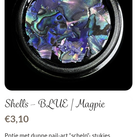
Shells – BLUE | Magpie
€
3,10
Potje met dunne nail-art “schelp”- stukjes.