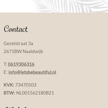
Contact
Gezelstraat 3a
2671BW Naaldwijk
T:
0619306316
E:
info@letsbebeautiful.nl
KVK:
73470503
BTW:
NL001562180B21