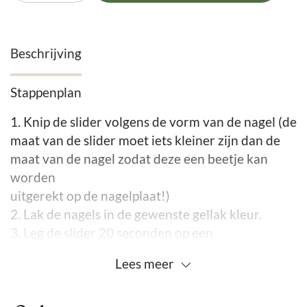
Beschrijving
Stappenplan
1. Knip de slider volgens de vorm van de nagel (de
maat van de slider moet iets kleiner zijn dan de
maat van de nagel zodat deze een beetje kan
worden
uitgerekt op de nagelplaat!)
2. Lak de nagels in de gewenste gellak kleur.
3. Leg de slider 20 seconden op een
wattenschijfje gedrenkt in heet water.
Lees
meer
4. Breng een base aan en hard deze 10 a 15 sec
uit.
5. Neem de slider,zorg dat het overtollige water