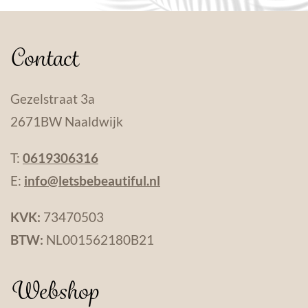
Contact
Gezelstraat 3a
2671BW Naaldwijk
T:
0619306316
E:
info@letsbebeautiful.nl
KVK:
73470503
BTW:
NL001562180B21
Webshop