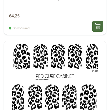
* het is niet nodig om de uiteinden te verzegelen,
€
4,25
de schuivers zijn perfect gedragen!
Op voorraad