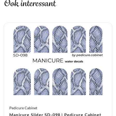
Ook interessant
eraf is en veeg voorzichtig de slider los.
6. Breng het naar de nagel en plaats het net voor
de nagelriem. Verwijder volledig de witte filmen
plaats de slider op naar de nagel. De slider rekt
een beetje in de breedte. Zorg dat al het
resterende water en luchtbellen eruit zij en
helemaal mooi glad is. Droog in een lamp
gedurende 60 seconden.
7. Gebruik een vijl van gemiddelde grofheid, met
bewegingen van boven naar beneden en
verwijder voorzichtig de overtollige slider van de
vrije rand van de nagel.
8. Plaats een dunne laag base(of met een top met
plaklaag!)Hard deze 60 seconden uit. Plaats
daarna nog een topcoat aan zonder plaklaag en
Pedicure Cabinet
hard deze 60 seconden uit.
Manicure Slider SD-098 | Pedicure Cabinet