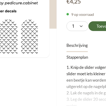
€
4,25
9 op voorraad
Toev
Beschrijving
Stappenplan
1. Knip de slider volg
slider moet iets kleine
een beetje kan worden
uitgerekt op de nagelpl
2. Lak de nagels in de 
3. Leg de slider 20 sec
water.