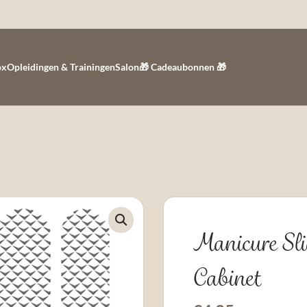
ox
Opleidingen & Trainingen
Salon
🎁 Cadeaubonnen 🎁
Manicure Sli
Cabinet