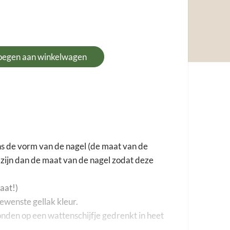
oegen aan winkelwagen
ens de vorm van de nagel (de maat van de
r zijn dan de maat van de nagel zodat deze
aat!)
gewenste gellak kleur.
onden op een wattenschijfje gedrenkt in heet