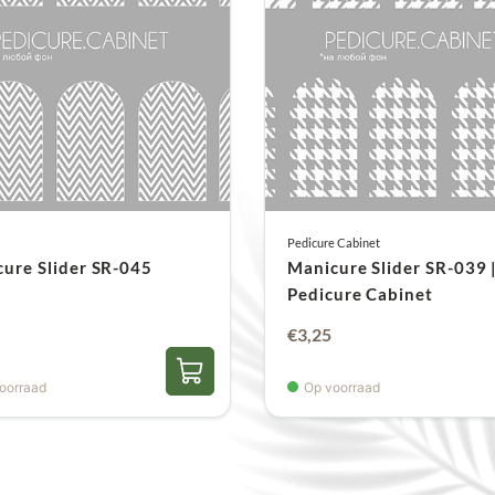
* het is niet nodig om d
perfect gedragen!
Pedicure Cabinet
ure Slider SR-045
Manicure Slider SR-039 
Pedicure Cabinet
€
3,25
oorraad
Op voorraad