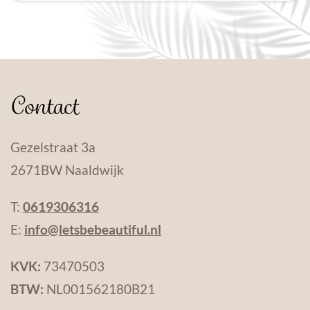
Contact
Gezelstraat 3a
2671BW Naaldwijk
T:
0619306316
E:
info@letsbebeautiful.nl
KVK:
73470503
BTW:
NL001562180B21