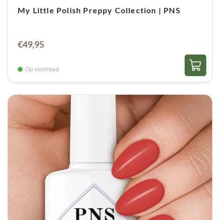
My Little Polish Preppy Collection | PNS
Oorspronkelijke
Huidige
€
49,95
prijs
prijs
was:
is:
Op voorraad
€53,70.
€49,95.