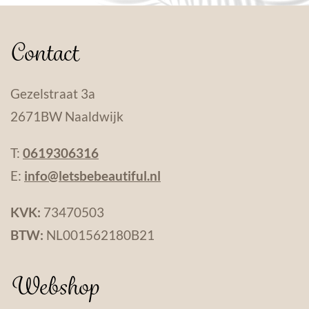
Contact
Gezelstraat 3a
2671BW Naaldwijk
T:
0619306316
E:
info@letsbebeautiful.nl
KVK:
73470503
BTW:
NL001562180B21
Webshop