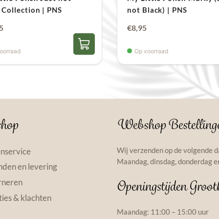
kan de polish voor
 Collection | PNS
not Black) | PNS
ronkelijke
Huidige
5
€
8,95
Zet de flesjes
noo
prijs
lakken.
oorraad
Op voorraad
is:
Bewaar gelpolish 
0.
€49,95.
met daglicht.
Sluit de fles dir
van het product a
hop
Webshop Bestelling
Kleuren & 
Wij verzenden op de volgende d
nservice
Let op: door de instel
Maandag, dinsdag, donderdag en
den en levering
licht afwijken van de w
rneren
Openingstijden Groot
goed – in veel gevallen 
ies & klachten
pops
beschikbaar voor 
Maandag: 11:00 – 15:00 uur