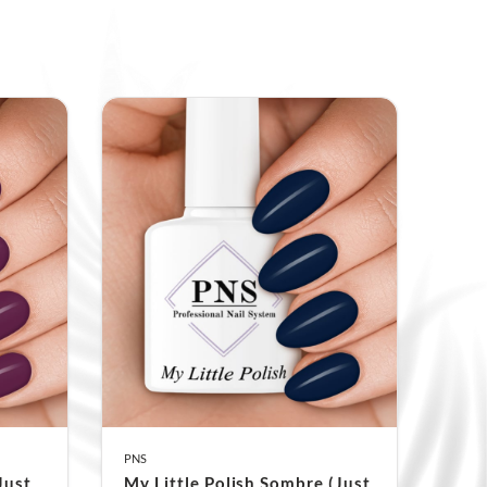
te kleuren dekken in 1 laag, maar
2 lagen
len
voor een perfecte en egale
g
atie creëer je in korte tijd een
.
e Gebruiksadviezen
 volg je deze tips:
flesje altijd vóór gebruik om de pigmenten
Gebruik eventueel een
nail polish shaker
.
es op
kamertemperatuur
zijn voor gebruik.
PNS
 direct zonlicht of bij een raam
, UV-licht
Just
My Little Polish Sombre (Just