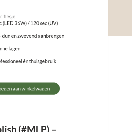
r flesje
ec (LED 36W) / 120 sec (UV)
t – dun en zwevend aanbrengen
unne lagen
fessioneel én thuisgebruik
oegen aan winkelwagen
olish (#MLP) –