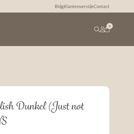
Blog
Klantenservice
Contact
0
lish Dunkel (Just not
NS