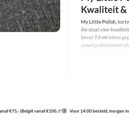
Kwaliteit &
My Little Polish
, kor
die staat voor kwalitei
bevat
7.5 ml
intens gep
zowel professioneel als
Eigenschap
Inhoud per flesje
Uithardingstijd:
UV-lamp: 1
naf €75,- (België vanaf €100,-)*
Voor 14:00 besteld, morgen in
LED-lamp (
Viscositeit:
Dikke