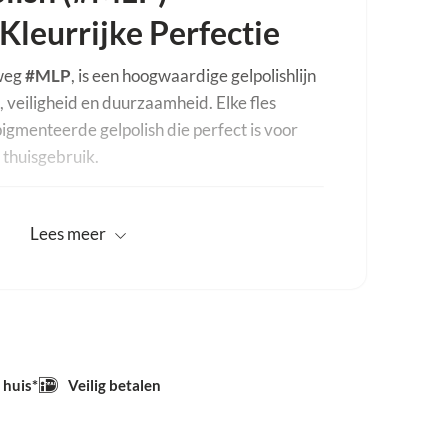
 Kleurrijke Perfectie
tweg
#MLP
, is een hoogwaardige gelpolishlijn
t, veiligheid en duurzaamheid. Elke fles
igmenteerde gelpolish die perfect is voor
 thuisgebruik.
pen & Verwerking
Lees
meer
:
7.5 ml
20 seconden
 huis*
Veilig betalen
minimaal 36W): 60 seconden
 gelpolish – breng daarom
zeer dun en