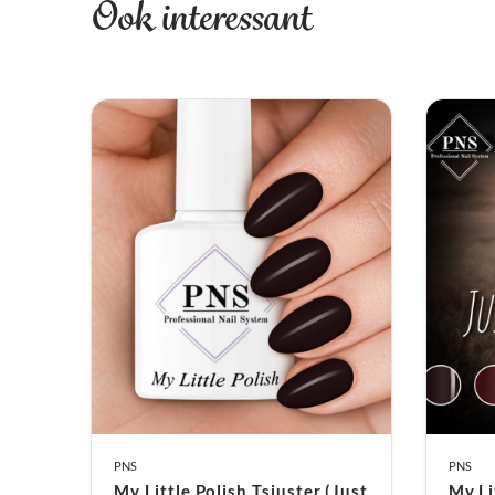
Ook interessant
PNS
PNS
My Little Polish Tsjuster (Just
My Li