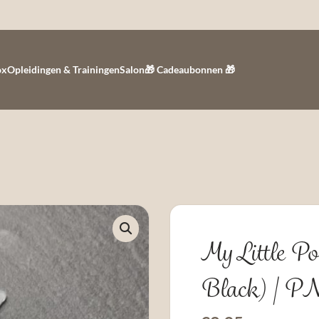
ox
Opleidingen & Trainingen
Salon
🎁 Cadeaubonnen 🎁
My Little Po
Black) | P