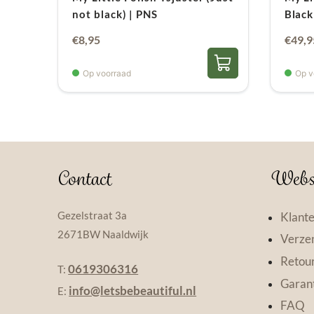
not black) | PNS
Black
Oorsp
€
8,95
€
49,9
prijs
Op voorraad
Op v
was:
€53,7
Contact
Webs
Gezelstraat 3a
Klante
2671BW Naaldwijk
Verzen
Retou
0619306316
T:
Garant
info@letsbebeautiful.nl
E:
FAQ