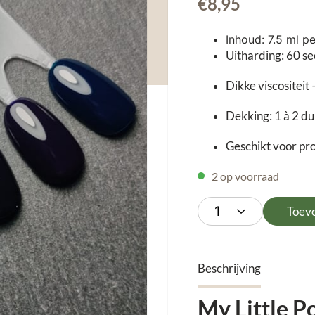
€
8,95
Inhoud: 7.5 ml pe
Uitharding: 60 s
Dikke viscositei
Dekking: 1 à 2 d
Geschikt voor pro
2 op voorraad
Toev
Beschrijving
My Little P