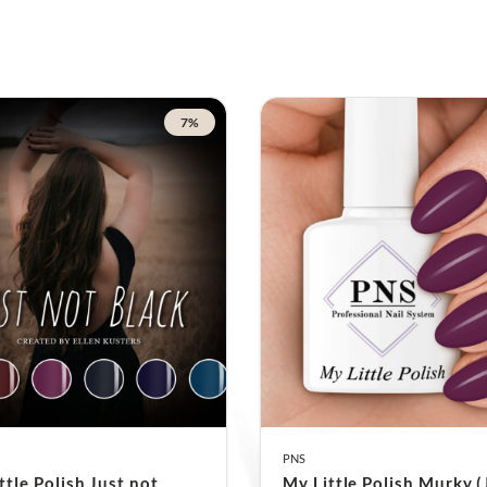
zwevend
aan
Dekking:
De mees
worden aanbevo
pigmentverdelin
7%
Dankzij de hoge pigment
professioneel resultaat
Belangrijk
Voor het beste resultaat
Schud of rol
het 
goed te mengen. 
Zorg dat de flesj
PNS
Niet gebruiken in
ttle Polish Just not
My Little Polish Murky (