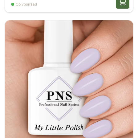
Op voorraad
tijdens het lakken. Bewaar gelpolish altijd donker,
koel en goed afgesloten. Sluit het flesje bovendien
direct na gebruik, want zelfs een kleine
hoeveelheid lucht kan de houdbaarheid
aanzienlijk verkorten.
Kleuren en Afbeeldingen
Ten slotte is het belangrijk om te weten dat
kleuren op beeld kunnen afwijken door
scherminstellingen. Daarom is het aan te raden
om het product zelf te bekijken. In veel gevallen
zijn er ook foto’s van color pops beschikbaar,
zodat je een realistisch beeld krijgt van de kleur
en het eindresultaat.