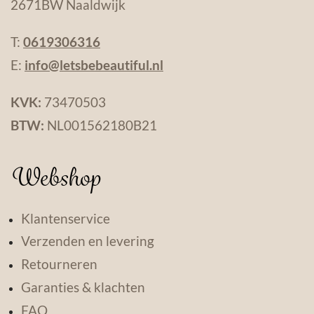
2671BW Naaldwijk
T:
0619306316
E:
info@letsbebeautiful.nl
KVK:
73470503
BTW:
NL001562180B21
Webshop
Klantenservice
Verzenden en levering
Retourneren
Garanties & klachten
FAQ