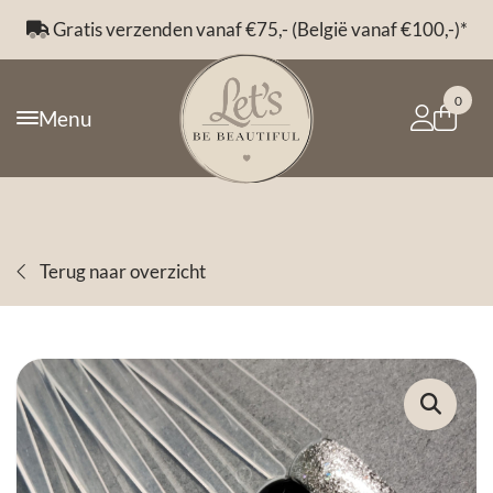
en vanaf €75,- (België vanaf €100,-)*
Voor 14:00 
0
Menu
Terug naar overzicht