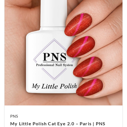
artikel om te kijken of er meer foto´s beschikbaar
zijn, in de meeste gevallen zijn er wel foto’s van
color pops beschikbaar.
Belangrijk:
Voor u begint: Rol de fles altijd goed door de
hand palmen heen om zo de pigmentatie goed te
verdelen of gebruik de nail polish shaker voor de
beste kleur menging.
Werk altijd met flesjes die op kamer temperatuur
zijn, net nieuw binnen gekomen flesjes eerst laten
staan…!
Ga niet buiten of vlak bij een raam uw nagels
doen, uv licht doet uw producten uitharden.
Zet nooit flesjes bij uw uv-led lamp, het product
gaat hard worden.
Gelpolish donker en koel bewaren, en zorg
ervoor dat er geen daglicht bij kan komen.
PNS
Flesjes goed dicht draaien, bij iets open komt er
lucht bij en is uw polish minder lang houdbaar
My Little Polish Cat Eye 2.0 – Paris | PNS