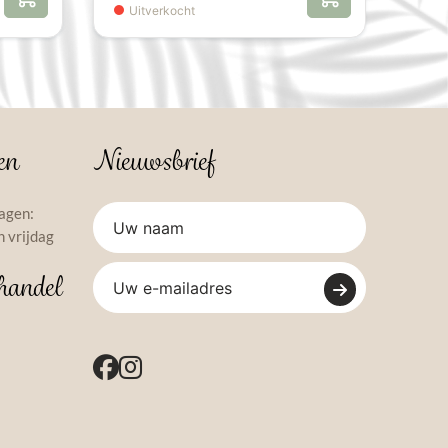
Uitverkocht
en
Nieuwsbrief
agen:
 vrijdag
handel