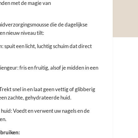
den met de magie van
uidverzorgingsmousse die de dagelijkse
n nieuw niveau tilt:
spuit een licht, luchtig schuim dat direct
ngeur: fris en fruitig, alsof je midden in een
rekt snel in en laat geen vettig of glibberig
 een zachte, gehydrateerde huid.
s huid: Voedt en verwent uw nagels en de
en.
ebruiken: