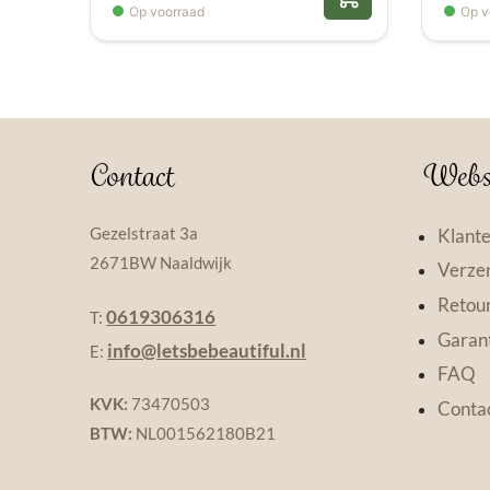
Op voorraad
Op v
Contact
Webs
Gezelstraat 3a
Klante
2671BW Naaldwijk
Verzen
Retou
0619306316
T:
Garant
info@letsbebeautiful.nl
E:
FAQ
KVK:
73470503
Conta
BTW:
NL001562180B21