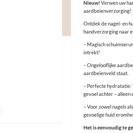
Nieuw!
Verwen uw han
aardbeienverzorging!
Ontdek de nagel- en h
handverzorging naar ee
– Magisch schuimserum: 
intrekt!
– Ongelooflijke aardbeie
aardbeienveld staat.
– Perfecte hydratatie: T
gevoel achter – alleen
– Voor zowel nagels al
gevoelige huid eromhe
Het is eenvoudig te g