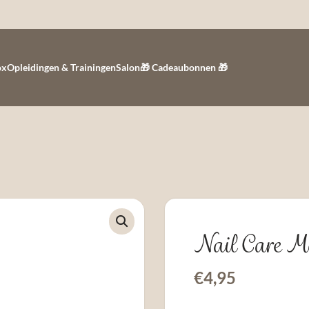
ox
Opleidingen & Trainingen
Salon
🎁 Cadeaubonnen 🎁
Nail Care M
€
4,95