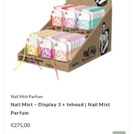
Nail Mist Parfum
Nail Mist – Display 3 + Inhoud | Nail Mist
Parfum
Oorspronkelijke
Huidige
€
275,00
prijs
prijs