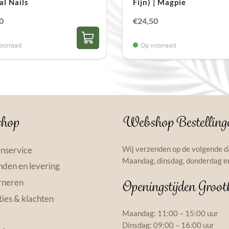
al Nails
Fijn) | Magpie
0
€
24,50
oorraad
Op voorraad
hop
Webshop Bestelling
Wij verzenden op de volgende d
nservice
Maandag, dinsdag, donderdag en
den en levering
rneren
Openingstijden Groot
ies & klachten
Maandag: 11:00 – 15:00 uur
Dinsdag: 09:00 – 16:00 uur