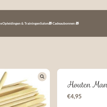
ox
Opleidingen & Trainingen
Salon
🎁 Cadeaubonnen 🎁
Houten Mani
€
4,95