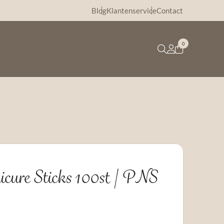
Blog
Klantenservice
Contact
0
cure Sticks 100st | PNS