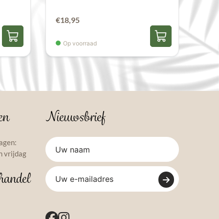
€
18,95
Op voorraad
en
Nieuwsbrief
agen:
 vrijdag
handel