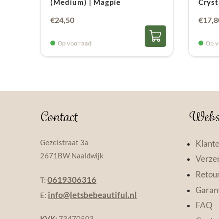
(Medium) | Magpie
Cryst
€
24,50
€
17,8
Op voorraad
Op v
Contact
Webs
Gezelstraat 3a
Klante
2671BW Naaldwijk
Verzen
Retou
0619306316
T:
Garant
info@letsbebeautiful.nl
E:
FAQ
KVK:
73470503