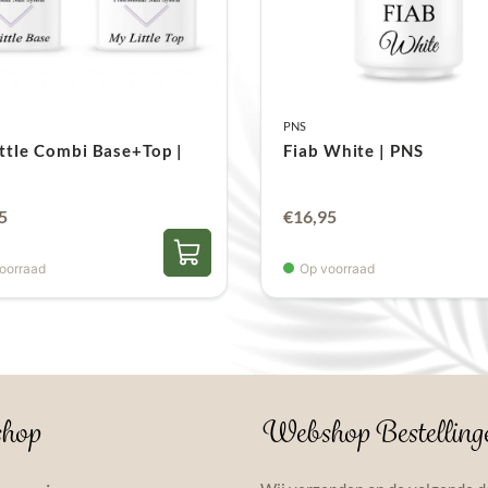
PNS
ttle Combi Base+Top |
Fiab White | PNS
ronkelijke
Huidige
5
€
16,95
prijs
oorraad
Op voorraad
is:
0.
€14,95.
hop
Webshop Bestelling