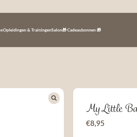
ox
Opleidingen & Trainingen
Salon
🎁 Cadeaubonnen 🎁
My Little B
€
8,95