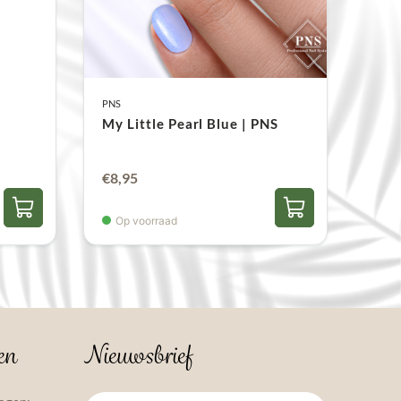
PNS
My Little Pearl Blue | PNS
€
8,95
Op voorraad
en
Nieuwsbrief