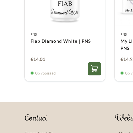
PNS
PNS
Fiab Diamond White | PNS
My Li
PNS
Oorsp
€
14,01
€
14,9
prijs
Op voorraad
Op v
was:
€15,9
Contact
Webs