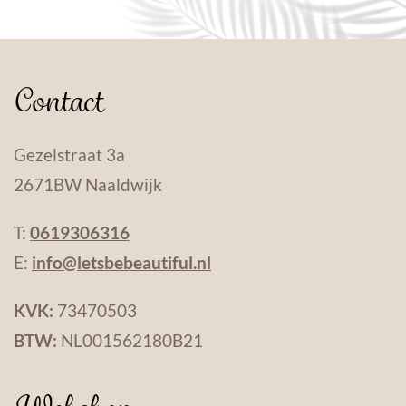
Contact
Gezelstraat 3a
2671BW Naaldwijk
T:
0619306316
E:
info@letsbebeautiful.nl
KVK:
73470503
BTW:
NL001562180B21