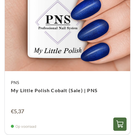
PNS
My Little Polish Cobalt (Sale) | PNS
Oorspronkelijke
Huidige
€
5,37
prijs
prijs
was:
is:
Op voorraad
€8,95.
€5,37.