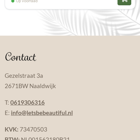
Op voorraad
Contact
Gezelstraat 3a
2671BW Naaldwijk
T:
0619306316
E:
info@letsbebeautiful.nl
KVK:
73470503
BTW:
NL001562180B21