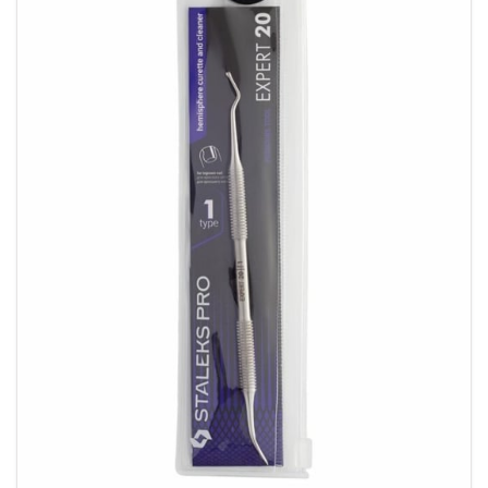
geschikt voor een breed scala aan nageltypes en
toepassingen.
Ideaal voor Professionals en Thuisgebruik
Of je nu een professionele nagelstylist bent of je
nagels graag zelf verzorgt, deze nageltangen
bieden precisie, comfort en duurzaamheid in één.
Dankzij hun zorgvuldig ontworpen snijvlak,
veilige tips en ergonomische handgreep zijn ze
perfect voor dagelijks gebruik, zonder dat de
kwaliteit of veiligheid in het gedrang komt.