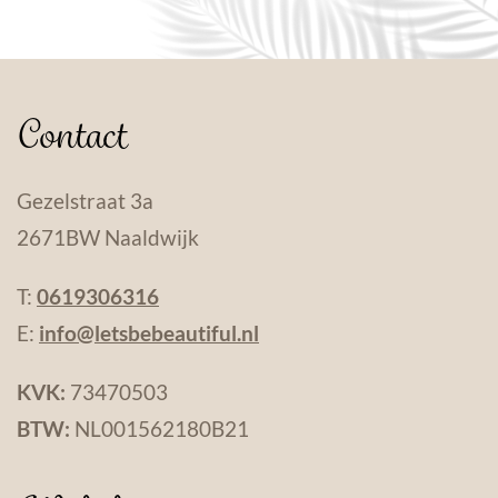
Contact
Gezelstraat 3a
2671BW Naaldwijk
T:
0619306316
E:
info@letsbebeautiful.nl
KVK:
73470503
BTW:
NL001562180B21