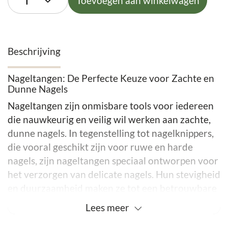
Toevoegen aan winkelwagen
Beschrijving
Nageltangen: De Perfecte Keuze voor Zachte en
Dunne Nagels
Nageltangen zijn onmisbare tools voor iedereen
die nauwkeurig en veilig wil werken aan zachte,
dunne nagels. In tegenstelling tot nagelknippers,
die vooral geschikt zijn voor ruwe en harde
nagels, zijn nageltangen speciaal ontworpen voor
het verzorgen van delicate nagels. Hun stevigheid
en duurzaamheid maken ze tot een betrouwbare
keuze, terwijl het scherpe, precieze snijwerk het
Lees
meer
verwijderen van nagelriemen en ingegroeide