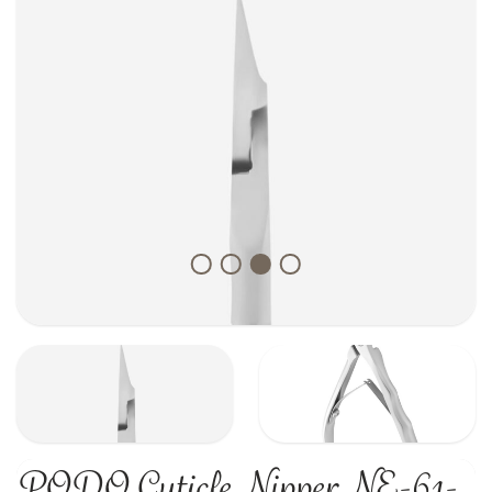
PODO Cuticle Nipper NE-61-