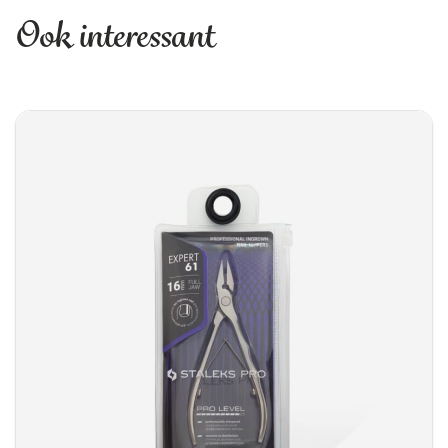
nagels moeiteloos maakt.
Ook interessant
Professioneel Handmatig Geslepen voor
Optimale Precisie
Onze nageltangen worden professioneel
handmatig geslepen in meerdere fasen, waardoor
een onberispelijke scherpte en volledige
snijkantafknijping gegarandeerd zijn. Dankzij de
rechte snijkanten zonder helling en het snijdeel
zonder uitsteeksel kunnen nagels veilig en
nauwkeurig worden behandeld. De veilige
stompe tips minimaliseren het risico op letsel,
zelfs bij gevoelige nagels of de behandeling van
ingegroeide nagels.
Comfort en Betrouwbaarheid in Één
Ergonomie staat centraal bij het ontwerp van
deze nageltangen. Het golvende