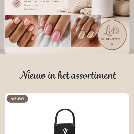
Nieuw
Biab™
Topcoat
Nieuw in het assortiment
NIEUW!