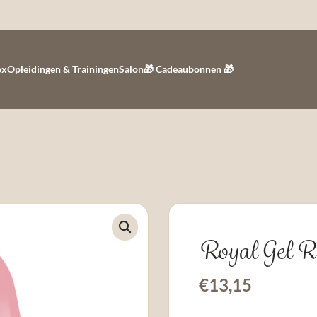
ox
Opleidingen & Trainingen
Salon
🎁 Cadeaubonnen 🎁
Royal Gel 
€
13,15