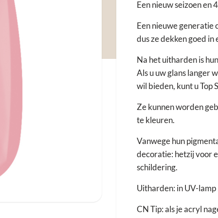
Een nieuw seizoen en 4
Een nieuwe generatie c
dus ze dekken goed in 
Na het uitharden is hu
Als u uw glans langer 
wil bieden, kunt u Top 
Ze kunnen worden gebr
te kleuren.
Vanwege hun pigmentati
decoratie: hetzij voor 
schildering.
Uitharden: in UV-lamp
CN Tip: als je acryl nag