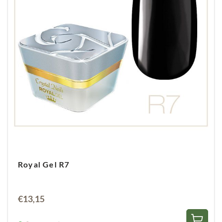
Royal gel in 1 a 2 dunne laagjes aanbrengen.
Tussen de lagen 30 seconden uitharden in de
lamp.
Royal Gel R7
€
13,15