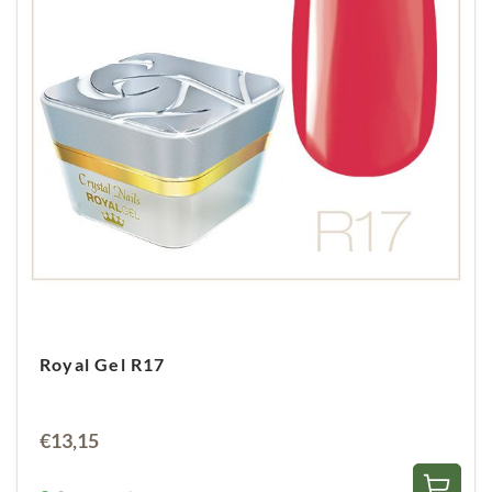
Royal gel in 1 a 2 dunne laagjes aanbrengen.
Tussen de lagen 30 seconden uitharden in de
lamp.
Royal Gel R17
€
13,15