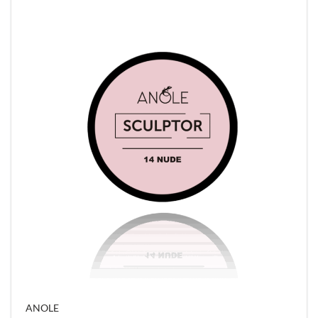
geschikt voor versteviging
30% pigmentatie
Alle harde gels van ANOLE zijn NIET zuur.
ANOLE