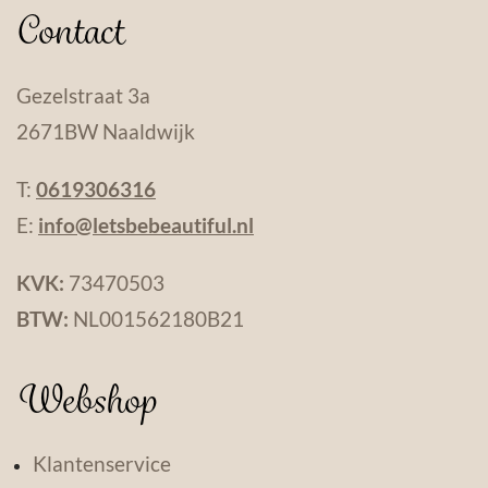
Contact
Gezelstraat 3a
2671BW Naaldwijk
T:
0619306316
E:
info@letsbebeautiful.nl
KVK:
73470503
BTW:
NL001562180B21
Webshop
Klantenservice