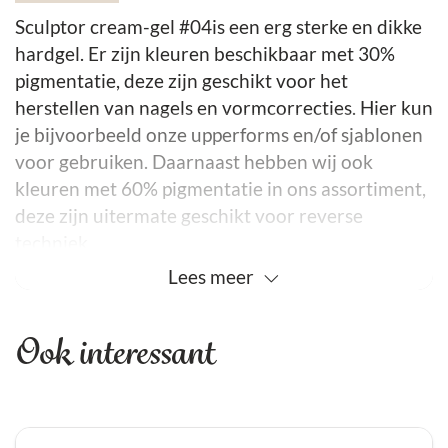
Sculptor cream-gel #04is een erg sterke en dikke
hardgel. Er zijn kleuren beschikbaar met 30%
pigmentatie, deze zijn geschikt voor het
herstellen van nagels en vormcorrecties. Hier kun
je bijvoorbeeld onze upperforms en/of sjablonen
voor gebruiken. Daarnaast hebben wij ook
kleuren met 60% pigmentatie in ons assortiment,
deze zijn uitermate geschikt voor reverse
techniek.
Lees
meer
dikke consistentie
NIET zelflevelend
houdt de lower arch goed tot de volgende
behandeling
Ook interessant
geschikt voor de reparaties: scheuren en hoekjes
bijbouwen
geschikt voor de vormcorrectie (30%
pigmentatie voor extreme hoogte)
zeer geschikt voor de upperforms techniek
geschikt voor verlenging