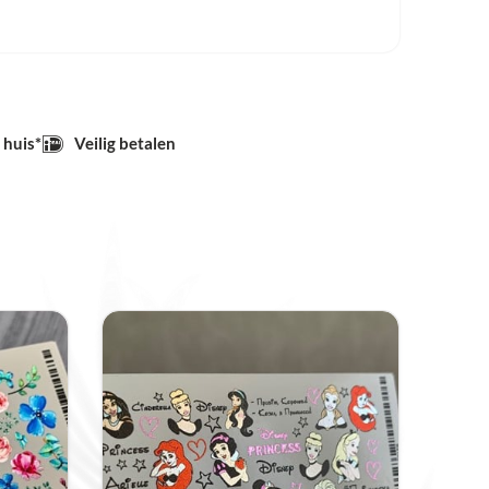
ng.
uit, netjes rondom het plaatje. Leg de
en nat watje, met het karton op het watje. Na
er met een pincet van het watje. Leg de
p het stempel kussen. Als het mooi ligt kan je
 huis*
Veilig betalen
n. Op deze manier kan je netjes, strak de
 op de nagel. Als er te ruim geknipt is, kan
 weg gesmolten worden met de bond.
et dun laagje long en strong, daarna met de
aflakken, maar maak met een schoon gel
n van overtollige topgel. Dan blijft het 3D