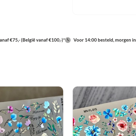
basecoat of long & stro
Knip de gekozen slider 
uitgeknipte slider op e
10/15 sec neem de slid
slider met het plaatje o
naf €75,- (België vanaf €100,-)*
Voor 14:00 besteld, morgen in
het karton er afschuive
slider stempelen/leggen
het plastic overschot
Lak de hele nagel af m
gewenste top coat.
Bij de 3D sliders ook 
penseel de slider schoo
effect behouden.