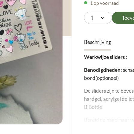
1 op voorraad
Toev
Beschrijving
Werkwijze silders :
Benodigdheden:
schaa
bond(optioneel)
De sliders zijn te beve
hardgel, acrylgel delic
B.Bottle
Bereid de nagel naar we
plaklaag nodig. Lak de