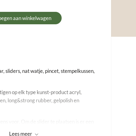
oegen aan winkelwagen
r, sliders, nat watje, pincet, stempelkussen,
stigen op elk type kunst-product acryl,
ten, long&strong rubber, gelpolish en
ns voor. Om de slider te plaatsen is er een
 gewenste nagels met een dun laagje
Lees
meer