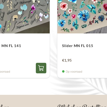
r MN FL 141
Slider MN FL 015
€
1,95
oorraad
Op voorraad