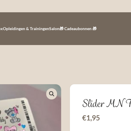
ox
Opleidingen & Trainingen
Salon
🎁 Cadeaubonnen 🎁
Slider MN 
€
1,95