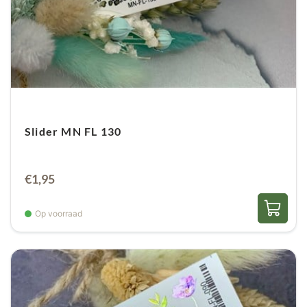
Bij de 3D sliders ook aflakken, maar maak met
een schoon gel penseel de slider schoon van
overtollige topgel. Dan blijft het 3D effect
behouden.
Slider MN FL 130
€
1,95
Op voorraad