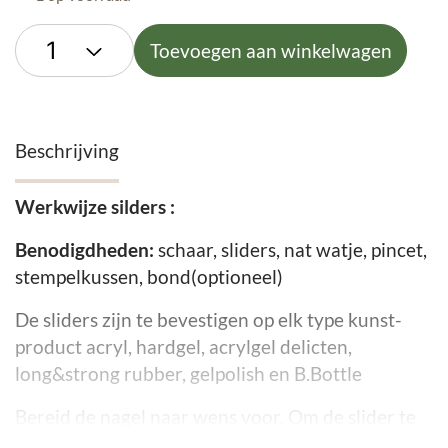
Toevoegen aan winkelwagen
Beschrijving
Werkwijze silders :
Benodigdheden:
schaar, sliders, nat watje, pincet,
stempelkussen, bond(optioneel)
De sliders zijn te bevestigen op elk type kunst-
product acryl, hardgel, acrylgel delicten,
long&strong rubber, gelpolish en B.Bottle
Bereid de nagel naar wens voor. Om de slider te
plaatsen is er een plaklaag nodig. Lak de