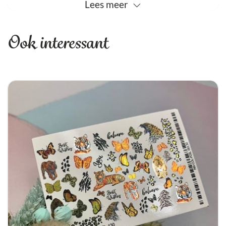
Lees
meer
gewenste nagels met een dun laagje basecoat of
long & strong.
Ook interessant
Knip de gekozen slider uit, netjes rondom het
plaatje. Leg de uitgeknipte slider op een nat watje,
met het karton op het watje. Na 10/15 sec neem
de slider met een pincet van het watje. Leg de
slider met het plaatje op het stempel kussen. Als
het mooi ligt kan je het karton er afschuiven. Op
deze manier kan je netjes, strak de slider
stempelen/leggen op de nagel. Als er te ruim
geknipt is, kan het plastic overschot weg
gesmolten worden met de bond.
Lak de hele nagel af met dun laagje long en
strong, daarna met de gewenste top coat.