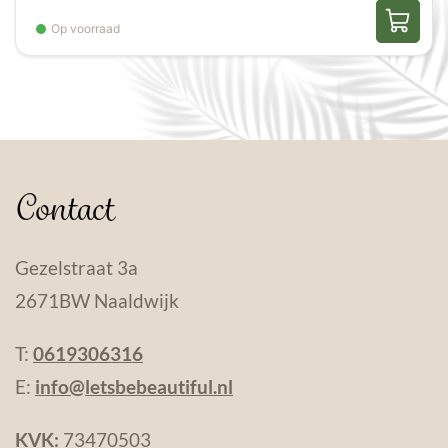
Op voorraad
Contact
Gezelstraat 3a
2671BW Naaldwijk
T:
0619306316
E:
info@letsbebeautiful.nl
KVK:
73470503