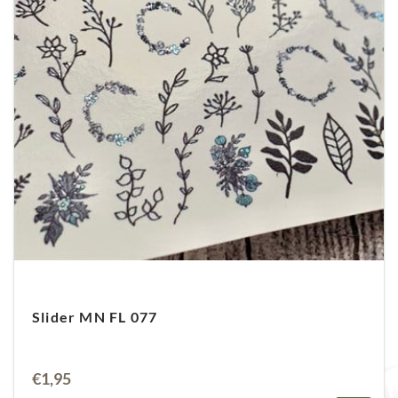
Slider MN FL 077
€
1,95