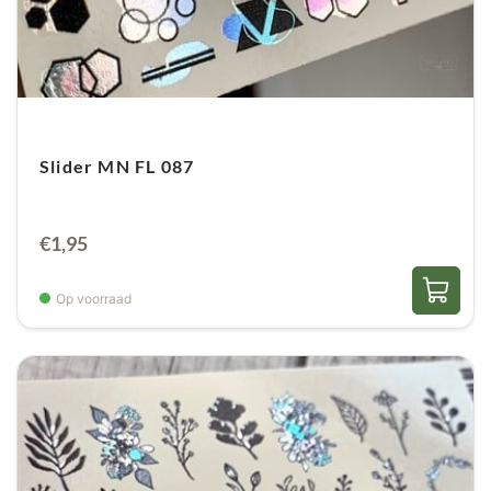
Slider MN FL 087
€
1,95
Op voorraad