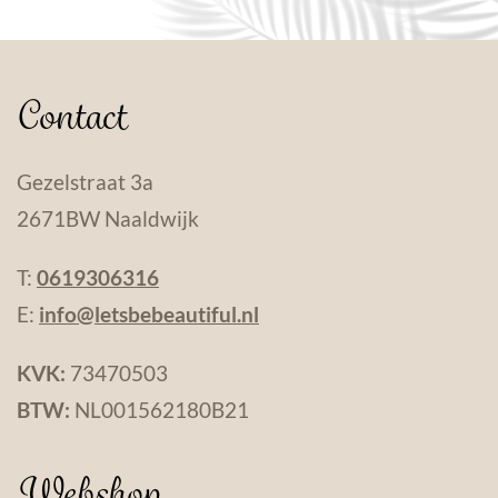
Contact
Gezelstraat 3a
2671BW Naaldwijk
T:
0619306316
E:
info@letsbebeautiful.nl
KVK:
73470503
BTW:
NL001562180B21
Webshop