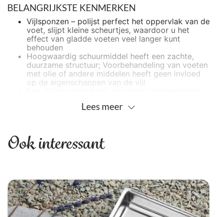
BELANGRIJKSTE KENMERKEN
Vijlsponzen – polijst perfect het oppervlak van de
voet, slijpt kleine scheurtjes, waardoor u het
effect van gladde voeten veel langer kunt
behouden
Hoogwaardig schuurmiddel heeft een zachte,
duurzame structuur; Voorbehandeling van voeten
met olie of andere middelen heeft geen invloed
op de eigenschappen van de vijl
Een dikke schuimbasis voorkomt oververhitting
van het behandelde gebied, creëert een
Lees
meer
schokabsorberend effect
Een betrouwbare zelfklevende basis garandeert
een sterke fixatie van de vijl en zorgt voor de
veiligheid van de procedure
Ook interessant
25 stuks wegwerpmappen per verpakking
Werkwijze:
Aan de achterkant van de wegwerp pad zit een
plakrand, deze plakrand plakt u op de