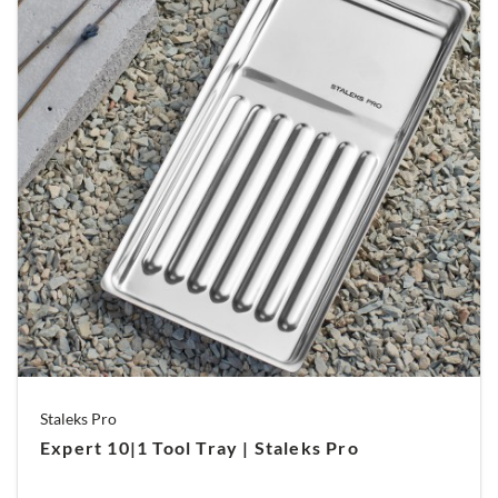
pododisc van de Staleks. Als u klaar bent met uw
behandeling, kunt u op eenvoudige wijze de
gebruikte wegwerpvijl van de vijlhouder
aftrekken. Het wisselen van deze Staleks
wegwerp pads maakt het voor u mogelijk om
voor, tijdens en na uw nagelbehandeling steriel te
werken.
Staleks Pro
Expert 10|1 Tool Tray | Staleks Pro