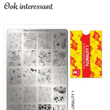
Allereerst biedt deze stamping plate een enorme
Ook interessant
diversiteit aan patronen. Zo vind je niet alleen
verschillende bloemenprints en rozenmotieven,
maar ook tropische bladeren, schelpen,
zeesterren, hartjes, vlinders en sierlijke
ornamenten. Hierdoor kun je zowel romantische,
zomerse als elegante nail art ontwerpen creëren.
Daarnaast zijn de afbeeldingen diep en scherp
gegraveerd. Hierdoor nemen ze de stamping
polish uitstekend op, waardoor de designs strak
en duidelijk op de nagel worden overgebracht.
Dit maakt de plate geschikt voor zowel
beginnende als ervaren nagelstylisten.
Perfect voor elk seizoen
Wat deze stamping plate extra bijzonder maakt, is