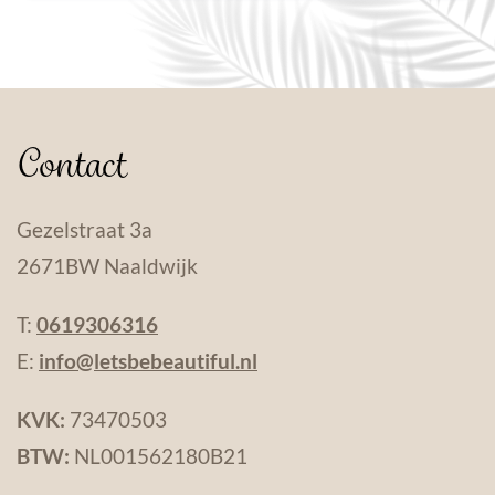
Contact
Gezelstraat 3a
2671BW Naaldwijk
T:
0619306316
E:
info@letsbebeautiful.nl
KVK:
73470503
BTW:
NL001562180B21