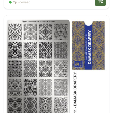
Op voorraad
ontwerpen kun je eindeloos variëren. Bovendien
bespaar je tijd tijdens behandelingen, terwijl je
klanten toch kunt verrassen met unieke en
stijlvolle nageldesigns. Daardoor is deze plate een
waardevolle investering voor iedere nagelstylist
die graag creatief werkt en haar aanbod wil
uitbreiden.