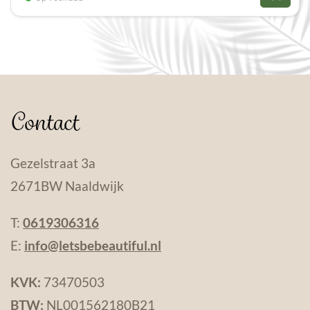
Contact
Gezelstraat 3a
2671BW Naaldwijk
T:
0619306316
E:
info@letsbebeautiful.nl
KVK:
73470503
BTW:
NL001562180B21