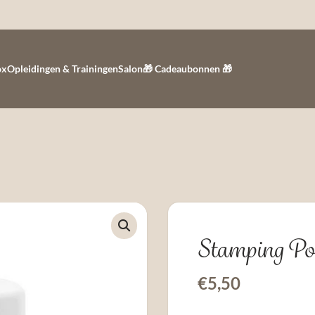
ox
Opleidingen & Trainingen
Salon
🎁 Cadeaubonnen 🎁
Stamping Po
€
5,50