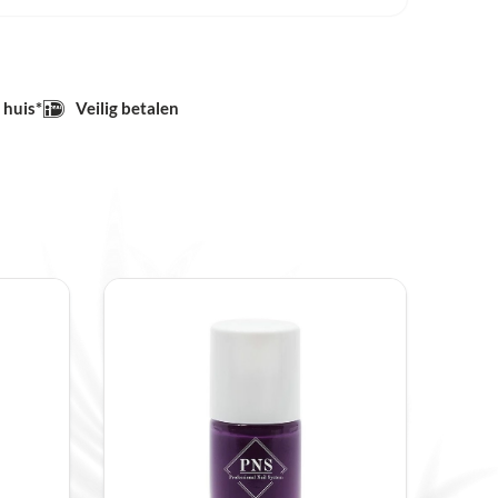
 Daarnaast is de textuur dikker dan die van
oor blijven de details van het ontwerp goed
overbrengen van de stempel naar de nagel.
 huis*
Veilig betalen
et te snel, wat extra tijd geeft om
ing
 basislaag aan op de nagels en laat je deze
s kies je een stamping plate met een
 daarna Stamping Polish 131 PNS royaal aan
en scraper verwijder je het overtollige
eem je het ontwerp op met een stamper en
g op de nagel. Ten slotte verzegel je het
t voor een langdurig resultaat.
ping Polish 131 PNS
tamping polish meerdere voordelen. Zo is