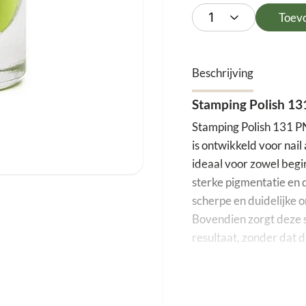
Toev
Beschrijving
Stamping Polish 131
Stamping Polish 131 PN
is ontwikkeld voor nail
ideaal voor zowel begin
sterke pigmentatie en 
scherpe en duidelijke 
Bovendien zorgt deze s
resultaat, zonder dat d
Wat maakt Stamping
Allereerst valt Stampi
De lak dekt uitstekend i