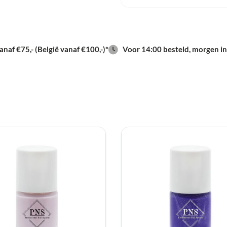
stempelen van nail art.
gewone nagellak. Hierd
zichtbaar tijdens het 
naf €75,- (België vanaf €100,-)*
Voor 14:00 besteld, morgen in
Ook droogt de polish ni
nauwkeurig te werken.
Gebruik en Toepass
Ten eerste breng je een
goed drogen. Vervolgen
gewenst design. Breng
over het patroon. Met e
product. Vervolgens n
plaats je het voorzichti
ontwerp met een topcoa
Voordelen van Stam
Daarnaast biedt deze s