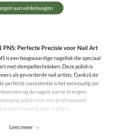
oegen aan winkelwagen
 PNS: Perfecte Precisie voor Nail Art
S is een hoogwaardige nagellak die speciaal
 art met stempeltechnieken. Deze polish is
ners als gevorderde nail artists. Dankzij de
de perfecte consistentie is het eenvoudig om
ontwerpen op de nagels aan te brengen.
tamping polish voor een professioneel
aar veel ervaring voor nodig is.
 Polish 131 PNS uniek?
Lees
meer
ng Polish 131 PNS op door de intense kleur.
n één enkele laag, wat essentieel is bij het