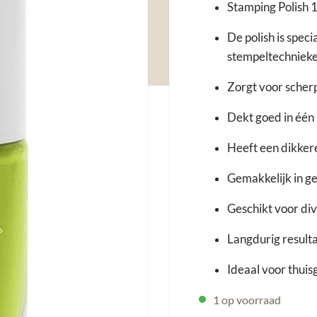
Stamping Polish 1
De polish is speci
stempeltechniek
Zorgt voor scher
Dekt goed in één
Heeft een dikker
Gemakkelijk in ge
Geschikt voor dive
Langdurig result
Ideaal voor thuis
1 op voorraad