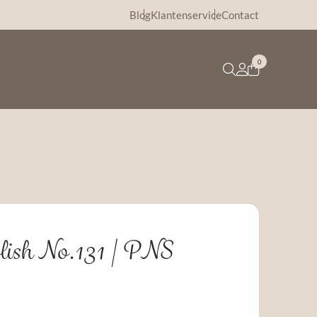
Blog
Klantenservice
Contact
0
lish No.131 | PNS