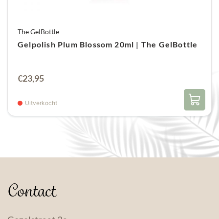
The GelBottle
Gelpolish Plum Blossom 20ml | The GelBottle
€
23,95
Uitverkocht
Contact