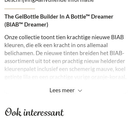
The GelBottle Builder In A Bottle™ Dreamer
(BIAB™ Dreamer)
Onze collectie toont tien krachtige nieuwe BIAB
kleuren, die elk een kracht in ons allemaal
belichamen. De nieuwe tinten breiden het BIAB-
assortiment uit tot een prachtig nieuw helderder
kleurenpalet inclusief een schemerig mauve, koel
getinte lila en een prachtige vurige oranje-koraal.
Van pittig tot vriendelijk, gepassioneerd tot
Lees
meer
gedurfd, kies je superkracht en laat BIAB jou en je
nagels verlaten, sterk, veerkrachtig en klaar om
Ook interessant
de wereld aan te gaan.
Voeten op de grond en hoofd in de wolken.
Dreamer BIAB is een zachte, melkachtige roze