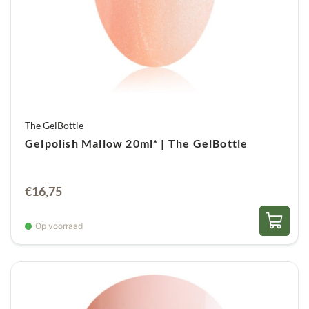
The GelBottle
Gelpolish Mallow 20ml* | The GelBottle
Oorspronkelijke
Huidige
€
16,75
prijs
prijs
was:
is:
Op voorraad
€23,95.
€16,75.