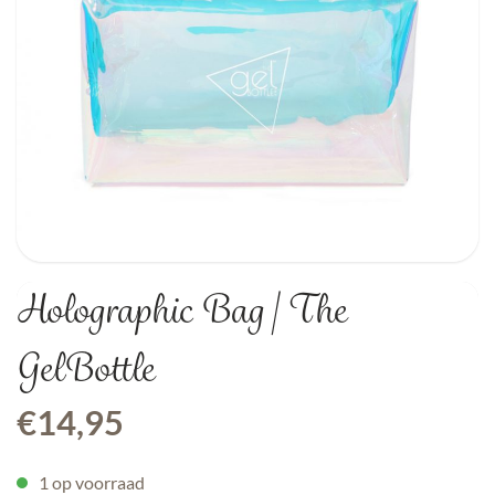
Holographic Bag | The
GelBottle
€
14,95
1 op voorraad