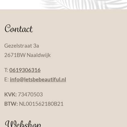
Contact
Gezelstraat 3a
2671BW Naaldwijk
T:
0619306316
E:
info@letsbebeautiful.nl
KVK:
73470503
BTW:
NL001562180B21
Webshop