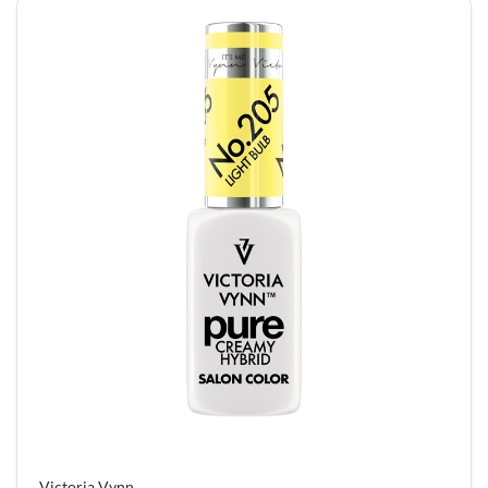
verbluffende resultaten te bereiken. Elke bit
wordt geleverd in een eigen beschermhoes die
voor het gemak is gelabeld.
The GelBottle Refine Bundel bevat de volgende
producten:
The GelBottle Blender Bit: Blend en polijst
moeiteloos en efficiënt de nagelplaat voor een
opvulling.
The GelBottle Deflooder Bit: Verwijder veilig
uitgehard overstroomd product van het
nagelriemgebied
The GelBottle Refiner Bit: Verfijn en blend
moeiteloos alle overlay- en verlengingsproducten
om een ​​gladde afwerking te garanderen
Victoria Vynn