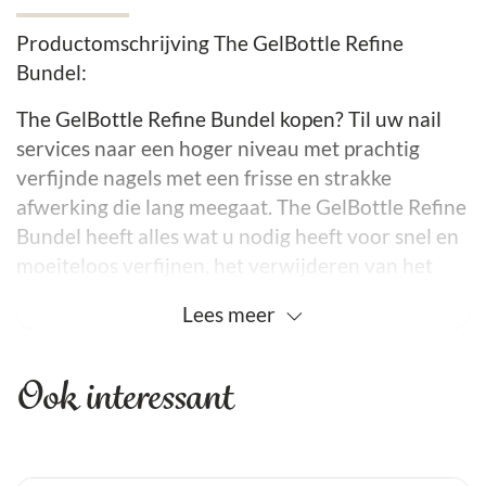
Productomschrijving The GelBottle Refine
Bundel:
The GelBottle Refine Bundel kopen? Til uw nail
services naar een hoger niveau met prachtig
verfijnde nagels met een frisse en strakke
afwerking die lang meegaat. The GelBottle Refine
Bundel heeft alles wat u nodig heeft voor snel en
moeiteloos verfijnen, het verwijderen van het
nagelriemgebied van overtollig product of het
Lees
meer
voorbereiden van nagels voor een BIAB™-
opvulling, het verwijderen van uitgehard product,
Ook interessant
het perfectioneren van de zijwallen of het
verfijnen van uitgehard product, deze
uitgebreide set premium refine frees bits biedt de
controle en precisie die u nodig heeft om