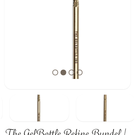
The GelBottle Refine Bundel |