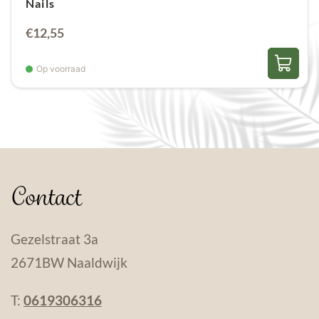
Nails
€
12,55
Op voorraad
Contact
Gezelstraat 3a
2671BW Naaldwijk
T:
0619306316