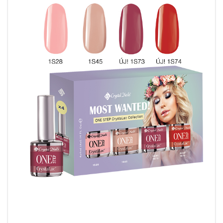
Ten slotte
kiest Footlogix bewust voor een
diervriendelijke formule
. Het merk
test geen
producten op dieren
, wat de spray geschikt
maakt voor iedereen die bewust wil omgaan met
verzorging en duurzaamheid.
Kortom
, Footlogix Toe Nail Tincture biedt een
actieve en betrouwbare oplossing
tegen
schimmel, verkleuring en uitdroging van
teennagels. Met regelmatig gebruik geniet je van
sterke, gezonde en glanzende nagels
, én van een
frisse, soepele huid tussen de tenen
– elke dag
opnieuw.