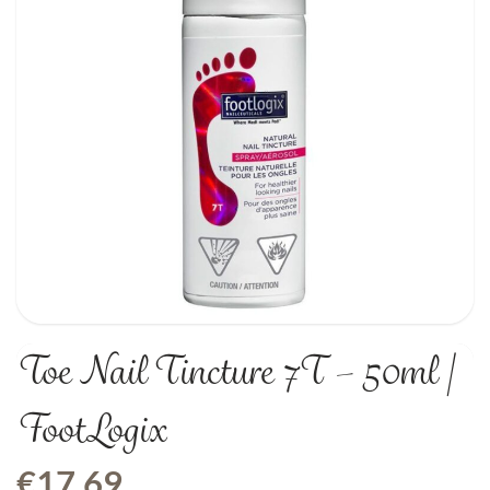
Toe Nail Tincture 7T – 50ml |
FootLogix
€
17,69