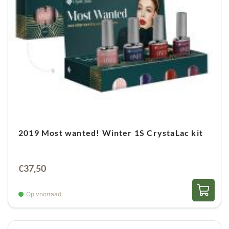
avocado-olie
en
panthenol
– twee ingrediënten
die bekendstaan om hun voedende werking.
Avocado-olie hydrateert intensief en houdt de
nagels soepel, terwijl panthenol de natuurlijke
glans versterkt en het herstel van beschadigde
nagels bevordert.
Hierdoor
zien je nagels er niet
alleen gezonder uit, maar voelen ze ook sterker
aan.
Het gebruik is
eenvoudig en hygiënisch
.
Spray
het
product vanaf ongeveer
twee centimeter afstand
2019 Most wanted! Winter 1S CrystaLac kit
direct op de teennagels en
laat
het goed
inwerken. Spoelen is niet nodig, zodat de actieve
€
37,50
stoffen optimaal hun werk kunnen doen. Eén
flacon is goed voor ongeveer
350 toepassingen
,
Op voorraad
wat deze spray
zuinig, praktisch en duurzaam
maakt voor dagelijks gebruik.