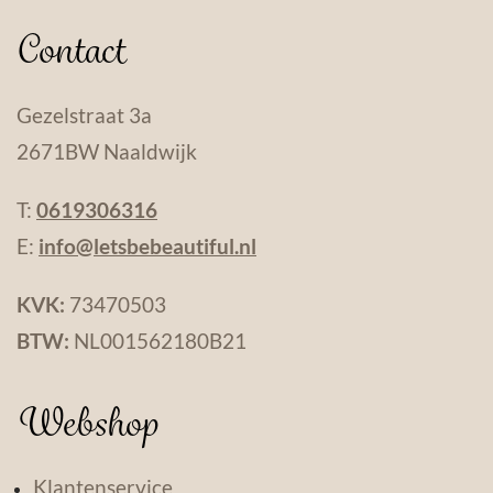
Contact
Gezelstraat 3a
2671BW Naaldwijk
T:
0619306316
E:
info@letsbebeautiful.nl
KVK:
73470503
BTW:
NL001562180B21
Webshop
Klantenservice