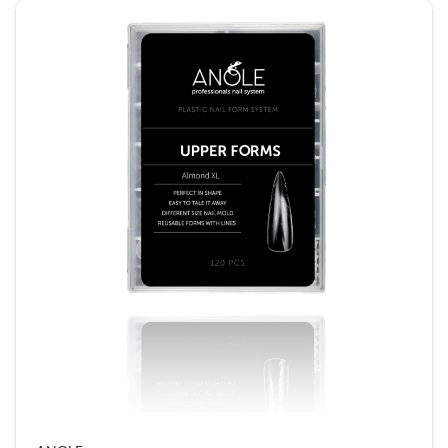
ze niet alleen praktisch maakt, maar ook
kostenbesparend op de lange termijn.
Daarnaast zijn deze forms geschikt voor diverse
systemen, zoals acrygel, acryl, buildergel en
sculptgel. Hierdoor kun je flexibel blijven werken
met jouw favoriete producten. Tot slot kun je de
nagels afwerken zoals je gewend bent,
bijvoorbeeld met gelpolish, nailart of een topcoat.
Waarom kiezen voor de Almond vorm?
De almond vorm is een echte allrounder en
geschikt voor vrijwel elk type nagel. Met een C-
curve van 30% creëer je een natuurlijke, elegante
look die bij veel klanten in de smaak valt. Dit
maakt deze variant ideaal voor zowel dagelijkse
salonbehandelingen als voor klanten die een