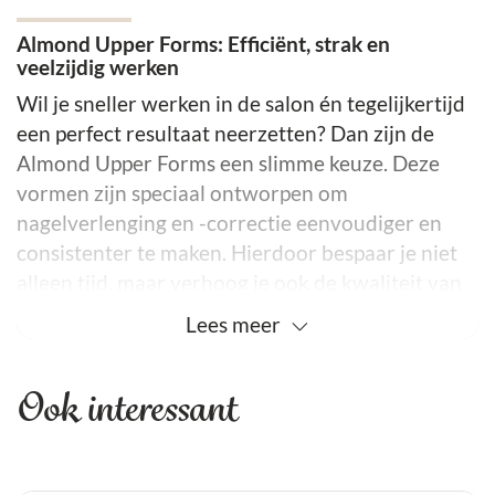
Almond Upper Forms: Efficiënt, strak en
veelzijdig werken
Wil je sneller werken in de salon én tegelijkertijd
een perfect resultaat neerzetten? Dan zijn de
Almond Upper Forms een slimme keuze. Deze
vormen zijn speciaal ontworpen om
nagelverlenging en -correctie eenvoudiger en
consistenter te maken. Hierdoor bespaar je niet
alleen tijd, maar verhoog je ook de kwaliteit van
je behandelingen.
Lees
meer
Wat maakt deze upper forms uniek?
Allereerst bevat deze set 120 stuks in
Ook interessant
verschillende maten. Daardoor heb je altijd een
passende form voor elke nagel, van duim tot pink.
Bovendien zijn de upper forms herbruikbaar, wat