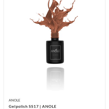
werk je de nagel af met gelpolish of nailart naar
keuze.
Kortom
Upper forms zijn dé oplossing als je sneller,
strakker en consistenter wilt werken. Ze
combineren efficiëntie met kwaliteit en geven je
volledige controle over vorm en lengte. Een
slimme investering voor iedere nagelprofessional
die wil doorgroeien en optimaliseren.
ANOLE
Gelpolish SS17 | ANOLE