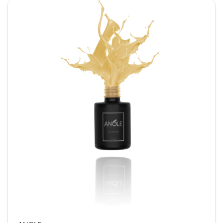
– van duim tot pink – de perfecte pasvorm hebt.
Bovendien zijn ze ontworpen met handige
lengtelijnen, zodat je eenvoudig symmetrische en
gelijkmatige nagels creëert.
Daarnaast zijn deze forms geschikt voor
verschillende producten, zoals acrygel, acryl,
buildergel en sculptgel. Hierdoor kun je flexibel
werken en jouw favoriete techniek blijven
gebruiken.
Waarom kiezen voor upper forms?
Ten eerste bespaar je enorm veel tijd. Doordat de
vorm al vooraf bepaald is, heb je na het uitharden
weinig tot geen vijlwerk nodig. Dit betekent dat je
sneller kunt werken én meer klanten kunt
behandelen.