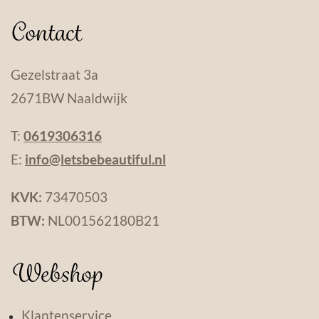
Contact
Gezelstraat 3a
2671BW Naaldwijk
T:
0619306316
E:
info@letsbebeautiful.nl
KVK:
73470503
BTW:
NL001562180B21
Webshop
Klantenservice