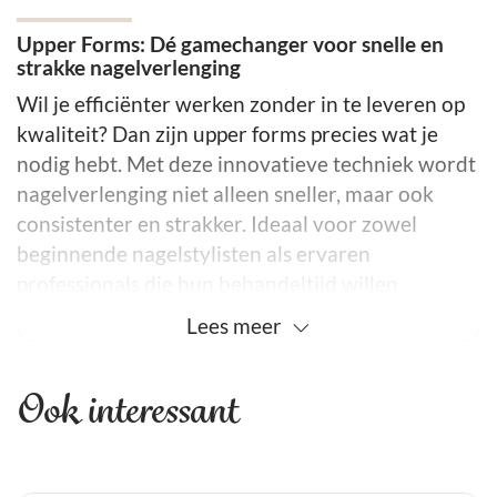
Upper Forms: Dé gamechanger voor snelle en
strakke nagelverlenging
Wil je efficiënter werken zonder in te leveren op
kwaliteit? Dan zijn upper forms precies wat je
nodig hebt. Met deze innovatieve techniek wordt
nagelverlenging niet alleen sneller, maar ook
consistenter en strakker. Ideaal voor zowel
beginnende nagelstylisten als ervaren
professionals die hun behandeltijd willen
optimaliseren.
Lees
meer
Wat zijn upper forms precies?
Upper forms zijn herbruikbare vormen die je
Ook interessant
gebruikt voor het verlengen en corrigeren van
nagels. In één doos zitten maar liefst 288 stuks in
verschillende maten, waardoor je voor elke nagel