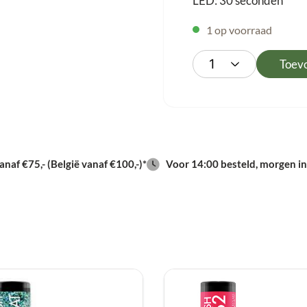
LED: 30 seconden
1 op voorraad
Toev
naf €75,- (België vanaf €100,-)*
Voor 14:00 besteld, morgen in