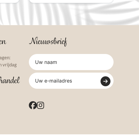
en
Nieuwsbrief
agen:
 vrijdag
handel