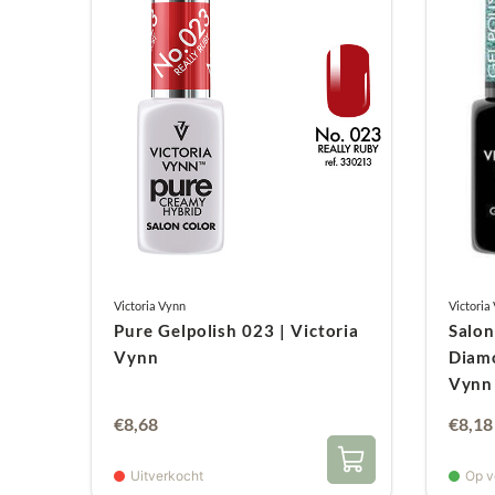
Victoria Vynn
Victoria
Pure Gelpolish 023 | Victoria
Salon
Vynn
Diamo
Vynn
€
8,68
€
8,18
Uitverkocht
Op v