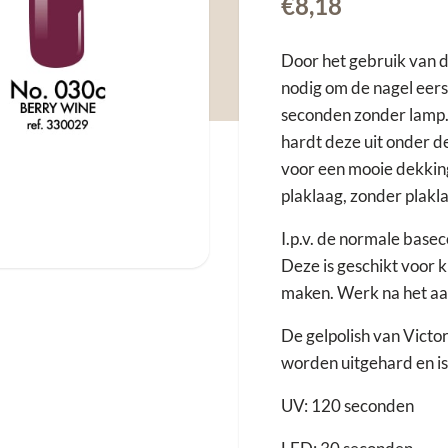
€
8,18
Door het gebruik van d
nodig om de nagel eers
seconden zonder lamp.
hardt deze uit onder d
voor een mooie dekkin
plaklaag, zonder plakl
I.p.v. de normale bas
Deze is geschikt voor k
maken. Werk na het aa
De gelpolish van Victo
worden uitgehard en is
UV: 120 seconden