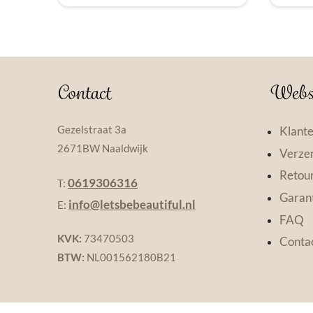
Contact
Webs
Gezelstraat 3a
Klante
2671BW Naaldwijk
Verzen
Retou
0619306316
T:
Garant
info@letsbebeautiful.nl
E:
FAQ
KVK:
73470503
Conta
BTW:
NL001562180B21