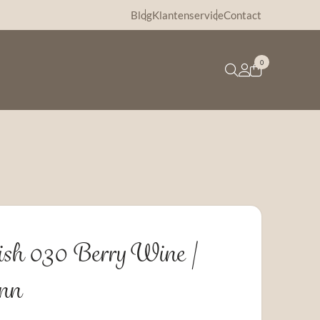
Blog
Klantenservice
Contact
0
ish 030 Berry Wine |
nn