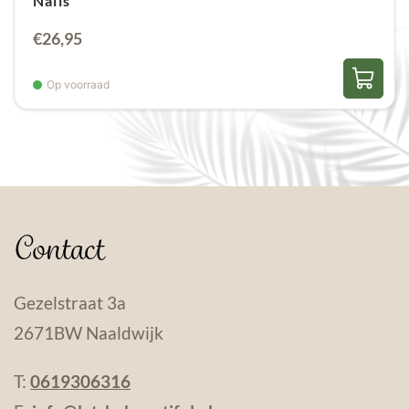
Nails
€
26,95
Op voorraad
Contact
Gezelstraat 3a
2671BW Naaldwijk
T:
0619306316