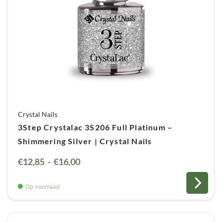
Crystal Nails
3Step Crystalac 3S206 Full Platinum –
Shimmering Silver | Crystal Nails
Prijsklasse:
€
12,85
-
€
16,00
€12,85
tot
Op voorraad
€16,00