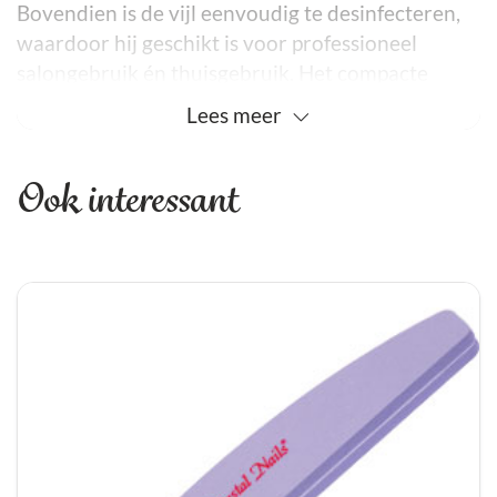
Bovendien is de vijl eenvoudig te desinfecteren,
waardoor hij geschikt is voor professioneel
salongebruik én thuisgebruik. Het compacte
ontwerp ligt prettig in de hand. Daardoor werk je
Lees
meer
comfortabel en efficiënt, zelfs tijdens langere
sessies.
Ook interessant
Uitstekende Duurzaamheid en Kwaliteit
Het roestvrijstalen oppervlak maakt de vijl
extreem duurzaam. Bovendien behoudt hij zijn
vorm, zelfs bij intensief gebruik. Hierdoor gaat de
vijl langer mee dan standaard vijlen. Daarnaast
biedt roestvrij staal optimale hygiëne en is hij
bestand tegen roest en slijtage. Daarom is deze
vijl geschikt voor zowel natuurlijke nagels als
inlay nails, acryl of gel. Kortom, het is een
veelzijdige tool voor iedere nagelprofessional.