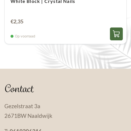
White Block | Crystal Nails
€
2,35
Op voorraad
Contact
Gezelstraat 3a
2671BW Naaldwijk