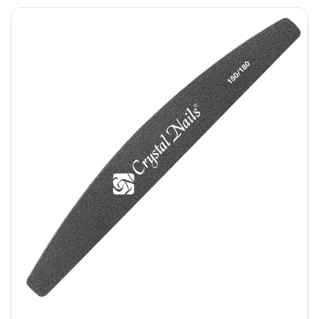
resultaten leveren die klanten keer op keer
tevreden stellen.
Conclusie
Kortom, de
#
80/120 roestvrijstalen vijl
combineert kracht, duurzaamheid en precisie.
Daarnaast maakt het ergonomische ontwerp de
vijl geschikt voor zowel nagelstudio’s als
thuisgebruik. Of je nu natuurlijke nagels
onderhoudt, inlay nails vormt of creatieve
designs maakt: met deze vijl werk je sneller,
efficiënter en met perfecte resultaten. Daarom is
dit een must-have voor iedere nagelprofessional.