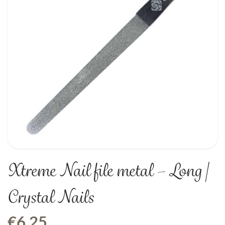
Xtreme Nail file metal – Long |
Crystal Nails
€
6,25