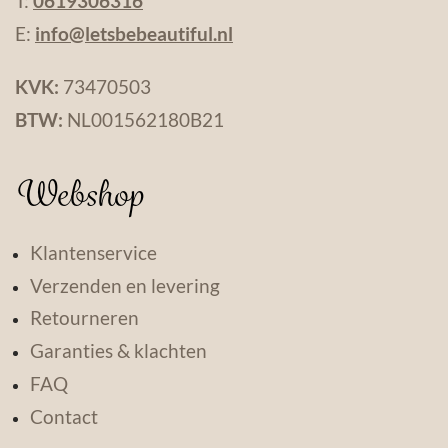
T:
0619306316
E:
info@letsbebeautiful.nl
KVK:
73470503
BTW:
NL001562180B21
Webshop
Klantenservice
Verzenden en levering
Retourneren
Garanties & klachten
FAQ
Contact