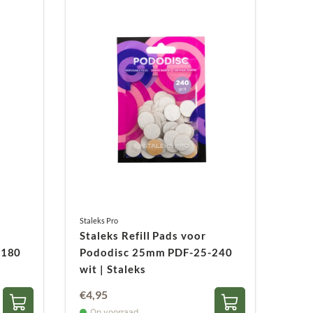
Staleks Pro
Staleks Refill Pads voor
-180
Pododisc 25mm PDF-25-240
wit | Staleks
€
4,95
Op voorraad