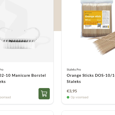
Pro
Staleks Pro
02-10 Manicure Borstel
Orange Sticks DOS-10/1
leks
Staleks
€
3,95
oorraad
Op voorraad