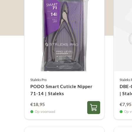
Staleks Pro
Staleks 
PODO Smart Cuticle Nipper
DBE-
71-14 | Staleks
| Sta
€
18,95
€
7,95
Op voorraad
Op v