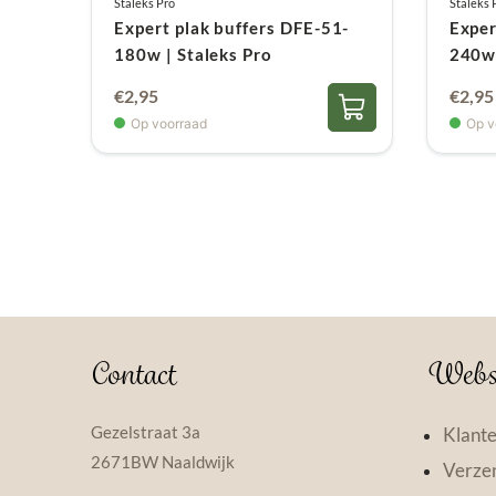
Staleks Pro
Staleks 
Expert plak buffers DFE-51-
Exper
180w | Staleks Pro
240w 
€
2,95
€
2,95
Op voorraad
Op v
Contact
Webs
Gezelstraat 3a
Klante
2671BW Naaldwijk
Verzen