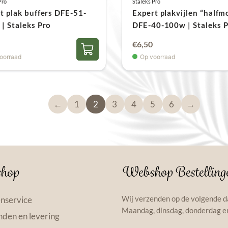
Pro
Staleks Pro
t plak buffers DFE-51-
Expert plakvijlen “halfm
| Staleks Pro
DFE-40-100w | Staleks 
€
6,50
oorraad
Op voorraad
←
1
2
3
4
5
6
→
hop
Webshop Bestelling
Wij verzenden op de volgende d
nservice
Maandag, dinsdag, donderdag en
den en levering