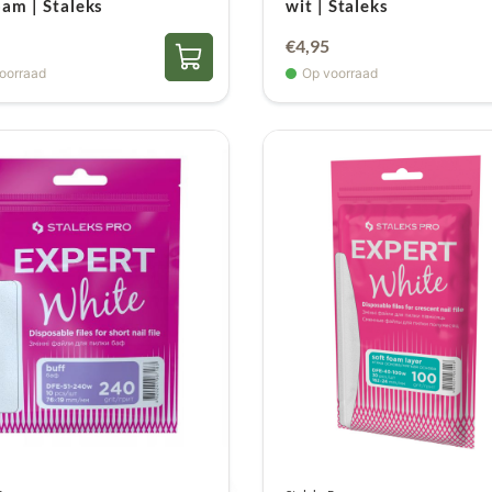
oam | Staleks
wit | Staleks
€
4,95
oorraad
Op voorraad