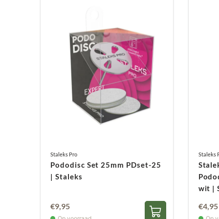
Staleks Pro
Staleks 
Pododisc Set 25mm PDset-25
Stale
| Staleks
Podo
wit |
€
9,95
€
4,95
Op voorraad
Op v