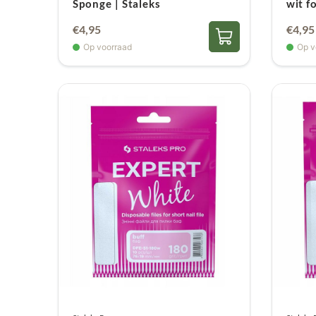
Sponge | Staleks
wit f
€
4,95
€
4,95
Op voorraad
Op v