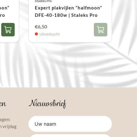
Staleks Pro
oon”
Expert plakvijlen “halfmoon”
Pro
DFE-40-180w | Staleks Pro
€
6,50
Uitverkocht
en
Nieuwsbrief
agen:
 vrijdag