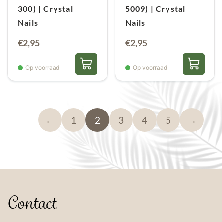
300) | Crystal
5009) | Crystal
Nails
Nails
€
2,95
€
2,95
Op voorraad
Op voorraad
←
1
2
3
4
5
→
Contact