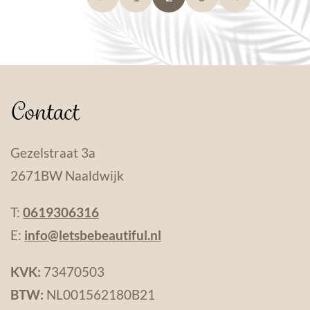
Contact
Gezelstraat 3a
2671BW Naaldwijk
T:
0619306316
E:
info@letsbebeautiful.nl
KVK:
73470503
BTW:
NL001562180B21