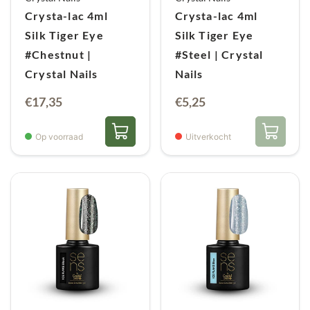
Crysta-lac 4ml
Crysta-lac 4ml
Silk Tiger Eye
Silk Tiger Eye
#Chestnut |
#Steel | Crystal
Crystal Nails
Nails
Oorspronkelijke
Huidige
€
17,35
€
5,25
prijs
prijs
was:
is:
Op voorraad
Uitverkocht
€17,35.
€5,25.