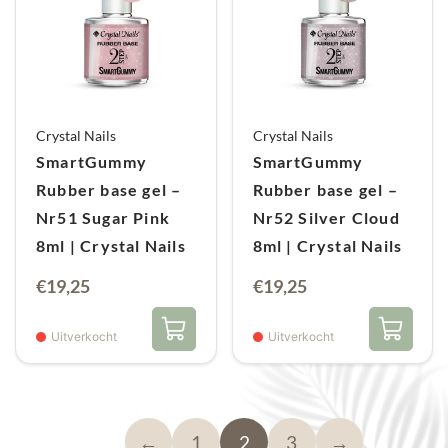
Crystal Nails
Crystal Nails
SmartGummy
SmartGummy
Rubber base gel –
Rubber base gel –
Nr51 Sugar Pink
Nr52 Silver Cloud
8ml | Crystal Nails
8ml | Crystal Nails
€
19,25
€
19,25
Uitverkocht
Uitverkocht
←
1
2
3
→