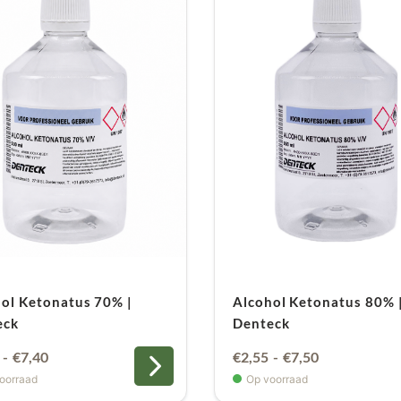
ol Ketonatus 70% |
Alcohol Ketonatus 80% 
eck
Denteck
Prijsklasse:
Prijsklasse:
-
€
7,40
€
2,55
-
€
7,50
€2,40
€2,55
oorraad
Op voorraad