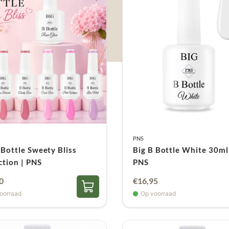
PNS
 Bottle Sweety Bliss
Big B Bottle White 30ml
ction | PNS
PNS
ronkelijke
Huidige
0
€
16,95
prijs
oorraad
Op voorraad
is:
70.
€95,00.