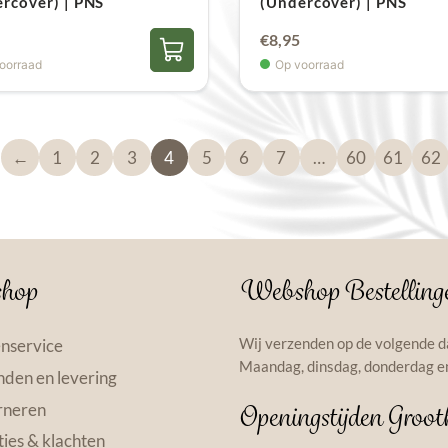
rcover) | PNS
(Undercover) | PNS
€
8,95
oorraad
Op voorraad
←
1
2
3
4
5
6
7
…
60
61
62
hop
Webshop Bestelling
Wij verzenden op de volgende d
nservice
Maandag, dinsdag, donderdag en
den en levering
rneren
Openingstijden Groot
ies & klachten