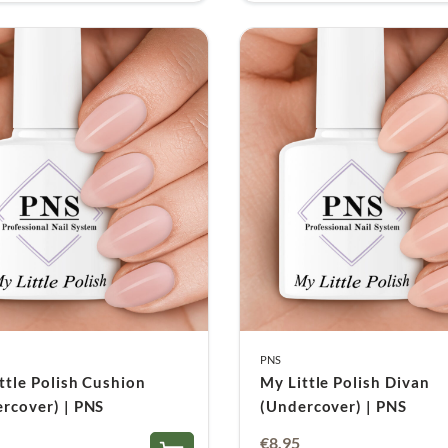
tot
tot
€7,40
€7,50
PNS
ttle Polish Cushion
My Little Polish Divan
rcover) | PNS
(Undercover) | PNS
€
8,95