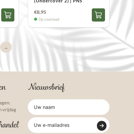
(Undercover 2) | PNS
€
8,95
Op voorraad
→
en
Nieuwsbrief
agen:
 vrijdag
handel