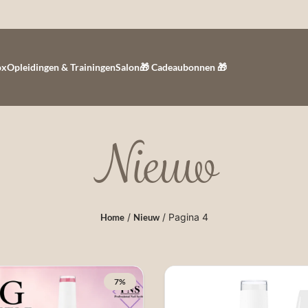
ox
Opleidingen & Trainingen
Salon
🎁 Cadeaubonnen 🎁
Nieuw
/
/ Pagina 4
Home
Nieuw
7%