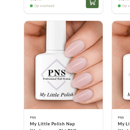
Op voorraad
Op v
PNS
PNS
My Little Polish Nap
My Li