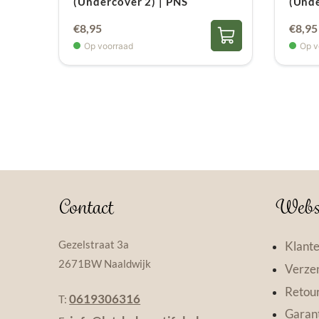
(Undercover 2) | PNS
(Unde
€
8,95
€
8,95
Op voorraad
Op v
Contact
Webs
Gezelstraat 3a
Klante
2671BW Naaldwijk
Verzen
Retou
0619306316
T:
Garant