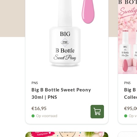
PNS
PNS
Big B Bottle Sweet Peony
Big B
30ml | PNS
Colle
Oorsp
€
16,95
€
95,0
prijs
Op voorraad
Op v
was:
€101,