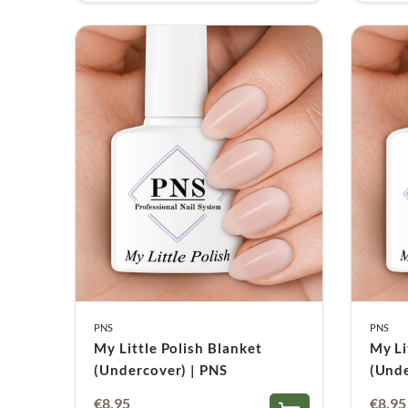
PNS
PNS
My Little Polish Blanket
My Li
(Undercover) | PNS
(Unde
€
8,95
€
8,95