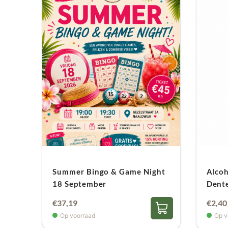
Summer Bingo & Game Night
Alcoh
18 September
Dent
€
37,19
€
2,40
Op voorraad
Op v