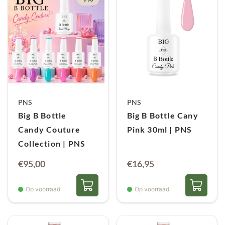
PNS
PNS
Big B Bottle
Big B Bottle Cany
Candy Couture
Pink 30ml | PNS
Collection | PNS
Oorspronkelijke
Huidige
€
95,00
€
16,95
prijs
prijs
was:
is:
Op voorraad
Op voorraad
€101,70.
€95,00.