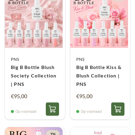
PNS
PNS
Big B Bottle Blush
Big B Bottle Kiss &
Society Collection
Blush Collection |
| PNS
PNS
Oorspronkelijke
Huidige
Oorspronkelijke
Huidige
€
95,00
€
95,00
prijs
prijs
prijs
prijs
was:
is:
was:
is:
Op voorraad
Op voorraad
€101,70.
€95,00.
€101,70.
€95,00.
7%