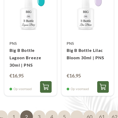
PNS
PNS
Big B Bottle
Big B Bottle Lilac
Lagoon Breeze
Bloom 30ml | PNS
30ml | PNS
€
16,95
€
16,95
Op voorraad
Op voorraad
←
1
2
3
4
5
…
60
61
62