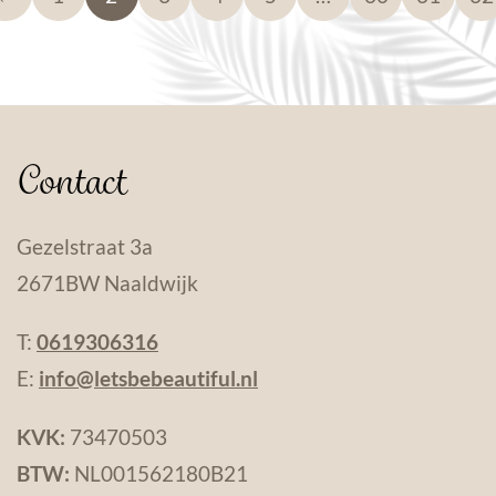
Contact
Gezelstraat 3a
2671BW Naaldwijk
T:
0619306316
E:
info@letsbebeautiful.nl
KVK:
73470503
BTW:
NL001562180B21