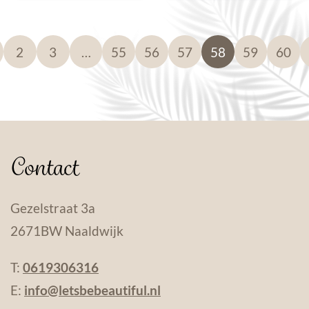
2
3
…
55
56
57
58
59
60
Contact
Gezelstraat 3a
2671BW Naaldwijk
T:
0619306316
E:
info@letsbebeautiful.nl