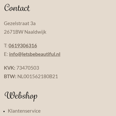
Contact
Gezelstraat 3a
2671BW Naaldwijk
T:
0619306316
E:
info@letsbebeautiful.nl
KVK:
73470503
BTW:
NL001562180B21
Webshop
Klantenservice