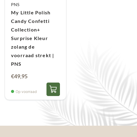
PNS
My Little Polish
Candy Confetti
Collection+
Surprise Kleur
zolang de
voorraad strekt |
PNS
Oorspronkelijke
Huidige
€
49,95
prijs
prijs
was:
is:
Op voorraad
€53,70.
€49,95.