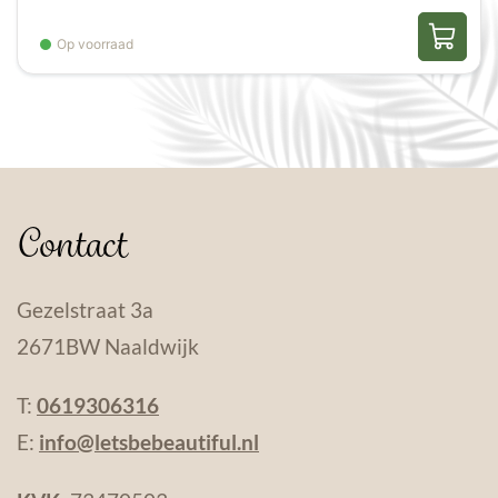
Op voorraad
Contact
Gezelstraat 3a
2671BW Naaldwijk
T:
0619306316
E:
info@letsbebeautiful.nl