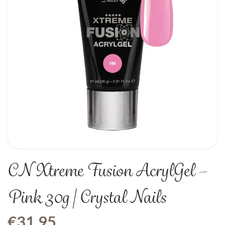
CN Xtreme Fusion AcrylGel –
Pink 30g | Crystal Nails
€
31,95