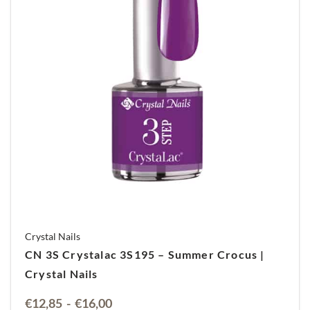
Aanbevolen gebruik: met Xtreme Fusion AcrylGel
Thinner.
Uithardingstijd in UV/LED lamp 4-5 minuten, in
LED 1-2 minuten
30g – turkoois, roze, oranje, geel
Crystal Nails
CN 3S Crystalac 3S195 – Summer Crocus |
Crystal Nails
Prijsklasse:
€
12,85
-
€
16,00