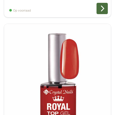
€12,85
tot
Op voorraad
€16,00