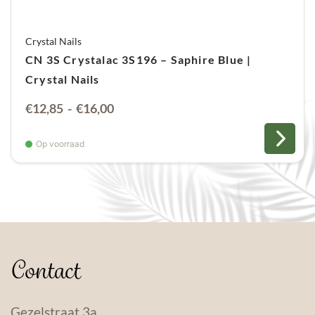
Crystal Nails
CN 3S Crystalac 3S196 – Saphire Blue |
Crystal Nails
Prijsklasse:
€
12,85
-
€
16,00
€12,85
tot
Op voorraad
€16,00
Contact
Gezelstraat 3a