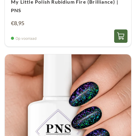
lucht bij en is uw polish minder lang houdbaar
My Little Polish Rubidium Fire (Brilliance) |
PNS
€
8,95
Op voorraad