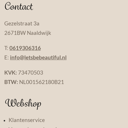
Contact
Gezelstraat 3a
2671BW Naaldwijk
T:
0619306316
E:
info@letsbebeautiful.nl
KVK:
73470503
BTW:
NL001562180B21
Webshop
Klantenservice