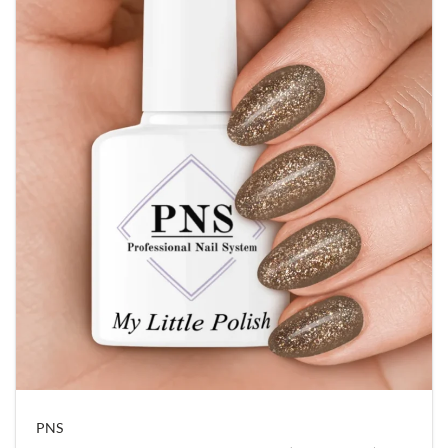
artikel om te kijken of er meer foto´s beschikbaar
zijn, in de meeste gevallen zijn er wel foto’s van
color pops beschikbaar.
Belangrijk:
Voor u begint: Rol de fles altijd goed door de
hand palmen heen om zo de pigmentatie goed te
verdelen of gebruik de nail polish shaker voor de
beste kleur menging.
Werk altijd met flesjes die op kamer temperatuur
zijn, net nieuw binnen gekomen flesjes eerst laten
staan…!
Ga niet buiten of vlak bij een raam uw nagels
doen, uv licht doet uw producten uitharden.
Zet nooit flesjes bij uw uv-led lamp, het product
gaat hard worden.
Gelpolish donker en koel bewaren, en zorg
ervoor dat er geen daglicht bij kan komen.
PNS
Flesjes goed dicht draaien, bij iets open komt er