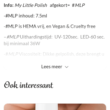
Info:
My Little Polish
afgekort= #
MLP
-#MLP inhoud: 7.5ml
-#MLP is HEMA vrij, en Vegan & Cruelty free
–
#MLP
Uithardingstijd: UV-120sec. LED-60 sec.
bij minimaal 36W
-#
MLP
Viscositeit: Dikke gelpolish, deze brengt u
dan ook zeer DUN en zwevend aan.
Lees
meer
-#
MLP
Dekking: De meeste kleuren dekken in 1
laag maar breng ten alle tijden 2 lagen aan voor
Ook interessant
de perfectie pigmentatie verdeling.
Let Op:
Kleuren kunnen ten alle tijden
afwijken, door de instelling van uw
monitor/beeldscherm, open daarom altijd het