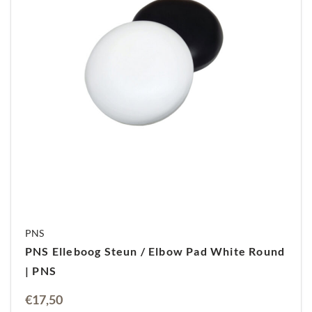
Verder is de verpakking compact en
gebruiksvriendelijk. De 5ml flacon heeft een fijne
precisietip, waardoor je de lijm nauwkeurig kunt
aanbrengen zonder knoeien. Dit is essentieel
voor een strak en professioneel resultaat.
Bovendien is de lijm geschikt voor verschillende
soorten nageltips en nagelmaterialen, wat het
product veelzijdig maakt.
Hoe gebruik je de tiplijm?
Ten eerste bereid je de nagel voor door deze
schoon en droog te maken. Vervolgens breng je
een dunne laag PNS Tip Lijm aan op de nageltip of
PNS
de natuurlijke nagel. Let erop dat je de lijm
PNS Elleboog Steun / Elbow Pad White Round
gelijkmatig verdeelt om luchtbellen te
| PNS
voorkomen. Daarna druk je de tip stevig op de
natuurlijke nagel en houd je deze enkele
€
17,50