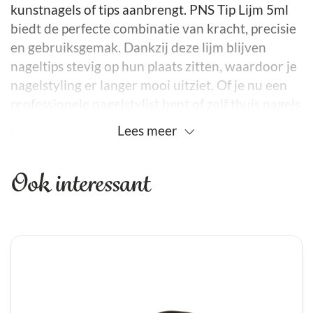
kunstnagels of tips aanbrengt. PNS Tip Lijm 5ml
biedt de perfecte combinatie van kracht, precisie
en gebruiksgemak. Dankzij deze lijm blijven
nageltips stevig op hun plaats zitten, waardoor je
nagelstyling er langer mooi uitziet. Of je nu een
professionele nagelstylist bent of zelf thuis nagels
doet, deze lijm is een betrouwbaar hulpmiddel.
Lees
meer
Waarom kiezen voor PNS Tip Lijm?
Allereerst staat PNS Tip Lijm bekend om zijn
Ook interessant
sterke hechting. Hierdoor blijven nageltips veilig
en stevig vastzitten, zelfs bij dagelijks gebruik.
Daarnaast is de lijm snel drogend, wat tijd
bespaart tijdens het aanbrengen van nagels. Dit is
vooral handig in een salonomgeving waar
efficiëntie belangrijk is.