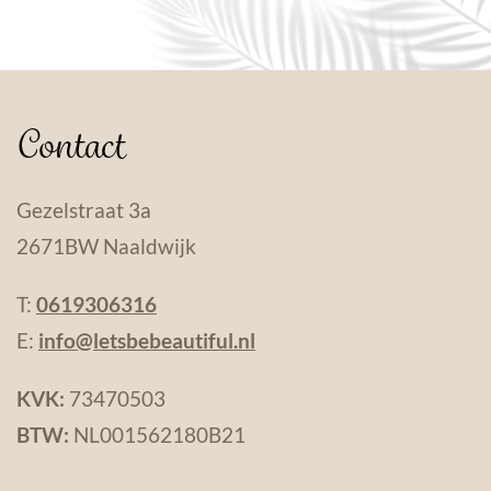
Contact
Gezelstraat 3a
2671BW Naaldwijk
T:
0619306316
E:
info@letsbebeautiful.nl
KVK:
73470503
BTW:
NL001562180B21